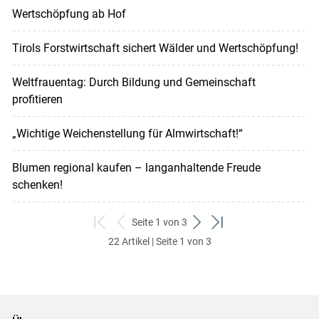
Wertschöpfung ab Hof
Tirols Forstwirtschaft sichert Wälder und Wertschöpfung!
Weltfrauentag: Durch Bildung und Gemeinschaft
profitieren
„Wichtige Weichenstellung für Almwirtschaft!“
Blumen regional kaufen – langanhaltende Freude
schenken!
Seite 1 von 3
zum
zurück
weiter
zum
22 Artikel | Seite 1 von 3
ersten
zum
zum
letzten
Set
vorigen
nächsten
Set
Set
Set