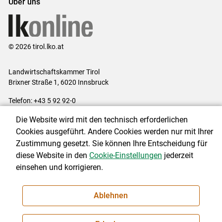
Über uns
© 2026 tirol.lko.at
Landwirtschaftskammer Tirol
Brixner Straße 1, 6020 Innsbruck
Telefon: +43 5 92 92-0
E-Mail:
office@lk-tirol.at
Die Website wird mit den technisch erforderlichen
Impressum
|
Kontakt
|
Datenschutzerklärung
|
Barrierefreiheit
|
Cookies ausgeführt. Andere Cookies werden nur mit Ihrer
Cookie-Einstellungen
Zustimmung gesetzt. Sie können Ihre Entscheidung für
diese Website in den
Cookie-Einstellungen
jederzeit
einsehen und korrigieren.
NEWSLETTER
Ablehnen