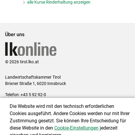
alle Kurse Rinderhaltung anzeigen
Über uns
© 2026 tirol.lko.at
Landwirtschaftskammer Tirol
Brixner Straße 1, 6020 Innsbruck
Telefon: +43 5 92 92-0
E-Mail:
office@lk-tirol.at
Die Website wird mit den technisch erforderlichen
Impressum
|
Kontakt
|
Datenschutzerklärung
|
Barrierefreiheit
|
Cookies ausgeführt. Andere Cookies werden nur mit Ihrer
Cookie-Einstellungen
Zustimmung gesetzt. Sie können Ihre Entscheidung für
diese Website in den
Cookie-Einstellungen
jederzeit