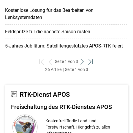
Kostenlose Lösung für das Bearbeiten von
Lenksystemdaten
Feldspritze für die nächste Saison rüsten
5-Jahres Jubiläum: Satellitengestütztes APOS-RTK feiert
Seite 1 von 3
zum
zurück
weiter
zum
26 Artikel | Seite 1 von 3
ersten
zum
zum
letzten
Set
vorigen
nächsten
Set
Set
Set
RTK-Dienst APOS
Freischaltung des RTK-Dienstes APOS
Kostenfrei für die Land- und
Forstwirtschaft. Hier geht's zu allen