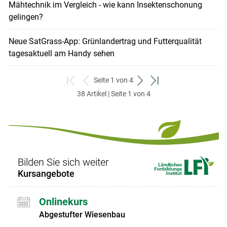
Mähtechnik im Vergleich - wie kann Insektenschonung
gelingen?
Neue SatGrass-App: Grünlandertrag und Futterqualität
tagesaktuell am Handy sehen
Seite 1 von 4
zum
zurück
weiter
zum
38 Artikel | Seite 1 von 4
ersten
zum
zum
letzten
Set
vorigen
nächsten
Set
Set
Set
Bilden Sie sich weiter
Kursangebote
Onlinekurs
Abgestufter Wiesenbau