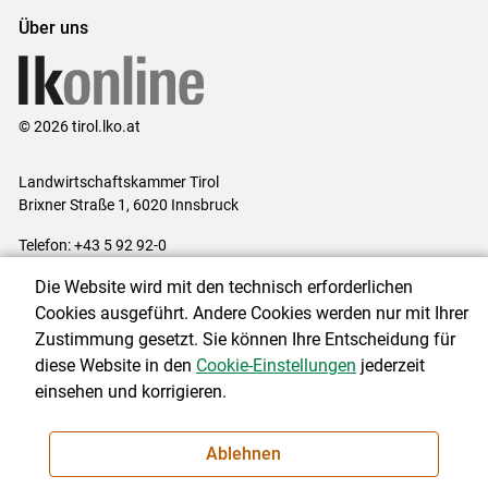
Über uns
© 2026 tirol.lko.at
Landwirtschaftskammer Tirol
Brixner Straße 1, 6020 Innsbruck
Telefon: +43 5 92 92-0
E-Mail:
office@lk-tirol.at
Die Website wird mit den technisch erforderlichen
Impressum
|
Kontakt
|
Datenschutzerklärung
|
Barrierefreiheit
|
Cookies ausgeführt. Andere Cookies werden nur mit Ihrer
Cookie-Einstellungen
Zustimmung gesetzt. Sie können Ihre Entscheidung für
diese Website in den
Cookie-Einstellungen
jederzeit
einsehen und korrigieren.
NEWSLETTER
Ablehnen