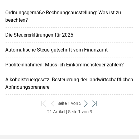
Ordnungsgemäße Rechnungsausstellung: Was ist zu
beachten?
Die Steuererklärungen für 2025
Automatische Steuergutschrift vom Finanzamt
Pachteinnahmen: Muss ich Einkommensteuer zahlen?
Alkoholsteuergesetz: Besteuerung der landwirtschaftlichen
Abfindungsbrennerei
Seite 1 von 3
zum
zurück
weiter
zum
21 Artikel | Seite 1 von 3
ersten
zum
zum
letzten
Set
vorigen
nächsten
Set
Set
Set