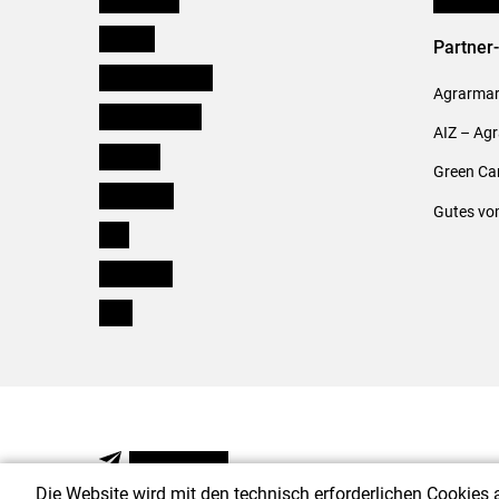
Kärnten
Partner
Niederösterreich
Agrarmark
Oberösterreich
AIZ – Ag
Salzburg
Green Ca
Steiermark
Gutes vo
Tirol
Vorarlberg
Wien
NEWSLETTER
Die Website wird mit den technisch erforderlichen Cookies 