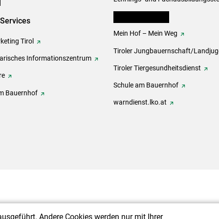
lk Bäuerinnen Tirol
-Services
Mein Hof – Mein Weg
eting Tirol
Tiroler Jungbauernschaft/Landju
rarisches Informationszentrum
Tiroler Tiergesundheitsdienst
re
Schule am Bauernhof
m Bauernhof
warndienst.lko.at
ausgeführt. Andere Cookies werden nur mit Ihrer