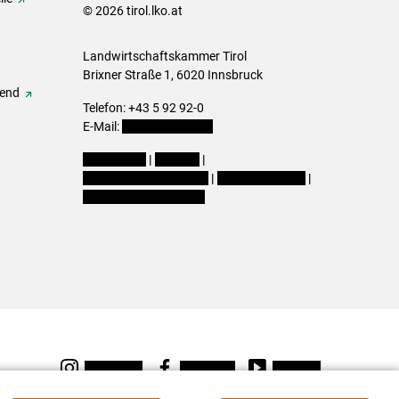
© 2026 tirol.lko.at
Landwirtschaftskammer Tirol
Brixner Straße 1, 6020 Innsbruck
gend
Telefon: +43 5 92 92-0
E-Mail:
office@lk-tirol.at
Impressum
|
Kontakt
|
Datenschutzerklärung
|
Barrierefreiheit
|
Cookie-Einstellungen
Instagram
Facebook
Youtube