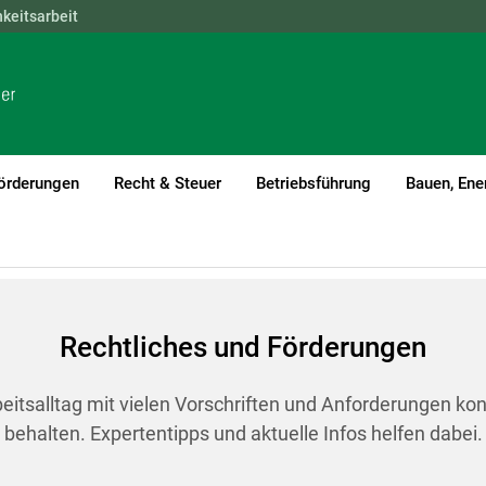
hkeitsarbeit
NÖ
OÖ
SBG
STMK
TIROL
VBG
WIEN
örderungen
Recht & Steuer
Betriebsführung
Bauen, Ene
Rechtliches und Förderungen
tsalltag mit vielen Vorschriften und Anforderungen konfro
behalten. Expertentipps und aktuelle Infos helfen dabei.