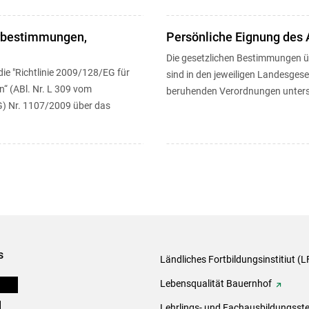
rbestimmungen,
Persönliche Eignung des
Die gesetzlichen Bestimmungen ü
die "Richtlinie 2009/128/EG für
sind in den jeweiligen Landesges
“ (ABl. Nr. L 309 vom
beruhenden Verordnungen unterschi
G) Nr. 1107/2009 über das
s
Ländliches Fortbildungsinstitiut (LF
onen
Lebensqualität Bauernhof
e
Lehrlings- und Fachausbildungsste