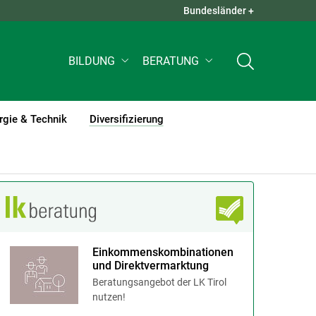
Bundesländer +
QUICK LINKS +
BILDUNG
BERATUNG
rgie & Technik
Diversifizierung
(current)1
Einkommenskombinationen
und Direktvermarktung
Beratungsangebot der LK Tirol
nutzen!