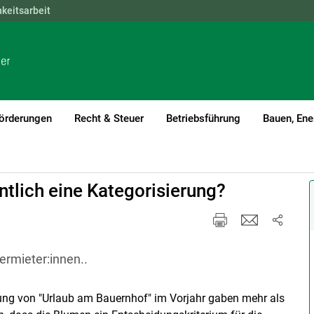
hkeitsarbeit
NÖ
OÖ
SBG
STMK
TIROL
VBG
WIEN
örderungen
Recht & Steuer
Betriebsführung
Bauen, Ene
ntlich eine Kategorisierung?
ermieter:innen..
ung von "Urlaub am Bauernhof" im Vorjahr gaben mehr als