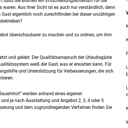
, dass die Blumen ein Entscheidungskriterium für die
 waren. Aus ihrer Sicht ist es auch nur verständlich, denn
s Gast eigentlich noch zurechtfinden bei dieser unzähligen
sbetrieben?
K
ngebot überschaubarer zu machen und zu ordnen, um ihm
K
Skip to main content
tzt und gelebt. Der Qualitätsanspruch der Urlaubsgäste
Qualitätssystem weiß der Gast, was er erwarten kann. Für
U
rungshilfe und Unterstützung für Verbesserungen, die sich
b
tieren.
U
m Bauernhof" werden anhand eines eigenen
 und je nach Ausstattung und Angebot 2, 3, 4 oder 5
sierung und dem zugrundliegenden Verfahren finden Sie
K
W