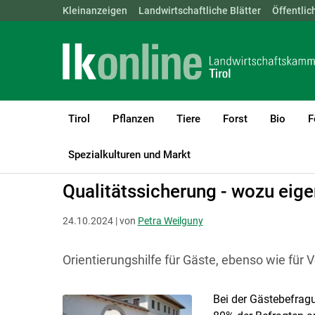
Landwirtschaftskammern:
Kleinanzeigen
Landwirtschaftliche Blätter
ÖSTERREICH
BGLD
Öffentlic
KTN
Tirol
Pflanzen
Tiere
Forst
Bio
F
LK Tirol
Diversifizierung
Urlaub am Bauernhof
Spezialkulturen und Markt
Qualitätssicherung - wozu eige
24.10.2024 | von
Petra Weilguny
Orientierungshilfe für Gäste, ebenso wie für V
Bei der Gästebefrag