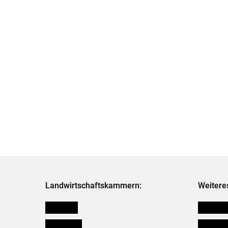
Landwirtschaftskammern:
Weitere
Österreich
Publikati
Burgenland
Verbänd