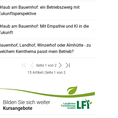
rlaub am Bauernhof: ein Betriebszweig mit
Zukunftsperspektive
rlaub am Bauernhof: Mit Empathie und KI in die
Zukunft
auernhof, Landhof, Winzerhof oder Almhütte - zu
welchem Kernthema passt mein Betrieb?
Seite 1 von 2
zum
zurück
weiter
zum
15 Artikel | Seite 1 von 2
ersten
zum
zum
letzten
Set
vorigen
nächsten
Set
Set
Set
Bilden Sie sich weiter
Kursangebote