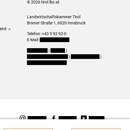
© 2026 tirol.lko.at
Landwirtschaftskammer Tirol
Brixner Straße 1, 6020 Innsbruck
gend
Telefon: +43 5 92 92-0
E-Mail:
office@lk-tirol.at
Impressum
|
Kontakt
|
Datenschutzerklärung
|
Barrierefreiheit
|
Cookie-Einstellungen
Instagram
Facebook
Youtube