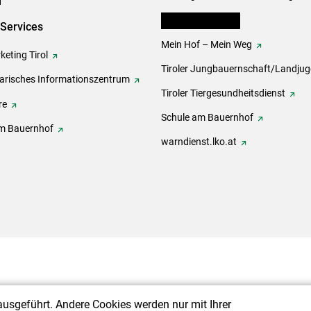
lk Bäuerinnen Tirol
-Services
Mein Hof – Mein Weg
eting Tirol
Tiroler Jungbauernschaft/Landju
rarisches Informationszentrum
Tiroler Tiergesundheitsdienst
re
Schule am Bauernhof
m Bauernhof
warndienst.lko.at
ausgeführt. Andere Cookies werden nur mit Ihrer