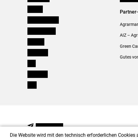
Kärnten
Partner
Niederösterreich
Agrarmark
Oberösterreich
AIZ – Ag
Salzburg
Green Ca
Steiermark
Gutes vo
Tirol
Vorarlberg
Wien
NEWSLETTER
Die Website wird mit den technisch erforderlichen Cookies 