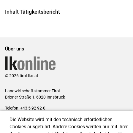
Inhalt Tätigkeitsbericht
Über uns
© 2026 tirol.lko.at
Landwirtschaftskammer Tirol
Brixner Straße 1, 6020 Innsbruck
Telefon: +43 5 92 92-0
E-Mail:
office@lk-tirol.at
Die Website wird mit den technisch erforderlichen
Impressum
|
Kontakt
|
Datenschutzerklärung
|
Barrierefreiheit
|
Cookies ausgeführt. Andere Cookies werden nur mit Ihrer
Cookie-Einstellungen