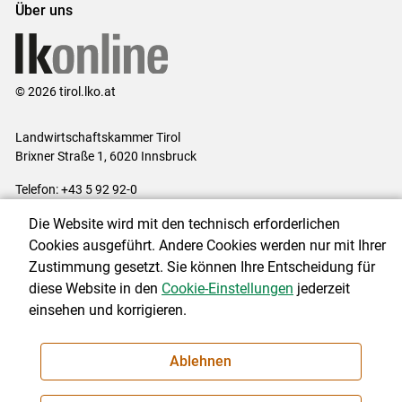
Über uns
© 2026 tirol.lko.at
Landwirtschaftskammer Tirol
Brixner Straße 1, 6020 Innsbruck
Telefon: +43 5 92 92-0
E-Mail:
office@lk-tirol.at
Die Website wird mit den technisch erforderlichen
Impressum
|
Kontakt
|
Datenschutzerklärung
|
Barrierefreiheit
|
Cookies ausgeführt. Andere Cookies werden nur mit Ihrer
Cookie-Einstellungen
Zustimmung gesetzt. Sie können Ihre Entscheidung für
diese Website in den
Cookie-Einstellungen
jederzeit
einsehen und korrigieren.
NEWSLETTER
Ablehnen