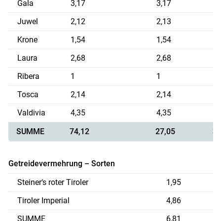
Gala
3,17
3,17
1
Juwel
2,12
2,13
1
Krone
1,54
1,54
1
Laura
2,68
2,68
1
Ribera
1
1
1
Tosca
2,14
2,14
1
Valdivia
4,35
4,35
1
SUMME
74,12
27,05
3
Getreidevermehrung – Sorten
Steiner‘s roter Tiroler
1,95
Tiroler Imperial
4,86
SUMME
6,81