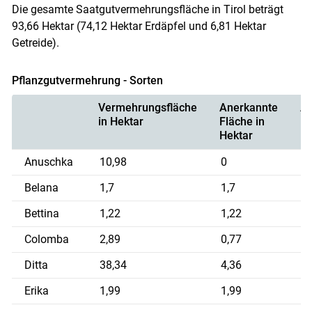
Die gesamte Saatgutvermehrungsfläche in Tirol beträgt
93,66 Hektar (74,12 Hektar Erdäpfel und 6,81 Hektar
Getreide).
Pflanzgutvermehrung - Sorten
Vermehrungsfläche
Anerkannte
An
Skip to main content
in Hektar
Fläche in
in
Hektar
Anuschka
10,98
0
0
Belana
1,7
1,7
1
Bettina
1,22
1,22
1
Colomba
2,89
0,77
2
Ditta
38,34
4,36
1
Erika
1,99
1,99
1