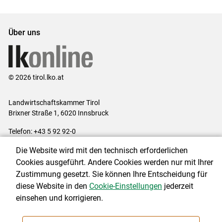
Über uns
© 2026 tirol.lko.at
Landwirtschaftskammer Tirol
Brixner Straße 1, 6020 Innsbruck
Telefon: +43 5 92 92-0
E-Mail:
office@lk-tirol.at
Die Website wird mit den technisch erforderlichen
Impressum
|
Kontakt
|
Datenschutzerklärung
|
Barrierefreiheit
|
Cookies ausgeführt. Andere Cookies werden nur mit Ihrer
Cookie-Einstellungen
Zustimmung gesetzt. Sie können Ihre Entscheidung für
diese Website in den
Cookie-Einstellungen
jederzeit
einsehen und korrigieren.
NEWSLETTER