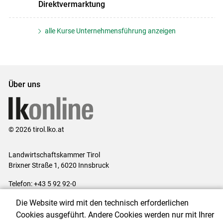
Direktvermarktung
alle Kurse Unternehmensführung anzeigen
Über uns
© 2026 tirol.lko.at
Landwirtschaftskammer Tirol
Brixner Straße 1, 6020 Innsbruck
Telefon: +43 5 92 92-0
E-Mail:
office@lk-tirol.at
Die Website wird mit den technisch erforderlichen
Impressum
|
Kontakt
|
Datenschutzerklärung
|
Barrierefreiheit
|
Cookies ausgeführt. Andere Cookies werden nur mit Ihrer
Cookie-Einstellungen