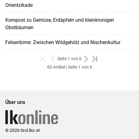
Orientzikade
Kompost zu Gemüse, Erdäpfeln und kleinkronigen
Obstbäumen
Felsenbirne: Zwischen Wildgehölz und Nischenkultur
Seite 1 von 6
zum
zurück
weiter
zum
60 Artikel | Seite 1 von 6
ersten
zum
zum
letzten
Set
vorigen
nächsten
Set
Set
Set
Über uns
© 2026 tirol.lko.at