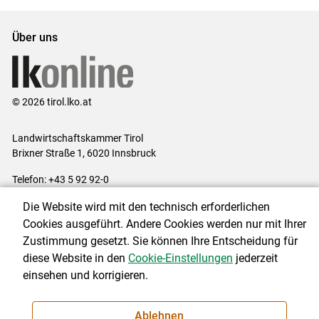
Über uns
© 2026 tirol.lko.at
Landwirtschaftskammer Tirol
Brixner Straße 1, 6020 Innsbruck
Telefon: +43 5 92 92-0
E-Mail:
office@lk-tirol.at
Die Website wird mit den technisch erforderlichen
Impressum
|
Kontakt
|
Datenschutzerklärung
|
Barrierefreiheit
|
Cookies ausgeführt. Andere Cookies werden nur mit Ihrer
Cookie-Einstellungen
Zustimmung gesetzt. Sie können Ihre Entscheidung für
diese Website in den
Cookie-Einstellungen
jederzeit
einsehen und korrigieren.
NEWSLETTER
Ablehnen