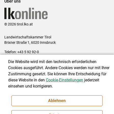
Über uns
© 2026 tirol.lko.at
Landwirtschaftskammer Tirol
Brixner Straße 1, 6020 Innsbruck
Telefon: +43 5 92 92-0
E-Mail:
office@lk-tirol.at
Die Website wird mit den technisch erforderlichen
Impressum
|
Kontakt
|
Datenschutzerklärung
|
Barrierefreiheit
|
Cookies ausgeführt. Andere Cookies werden nur mit Ihrer
Cookie-Einstellungen
Zustimmung gesetzt. Sie können Ihre Entscheidung für
diese Website in den
Cookie-Einstellungen
jederzeit
einsehen und korrigieren.
NEWSLETTER
Ablehnen