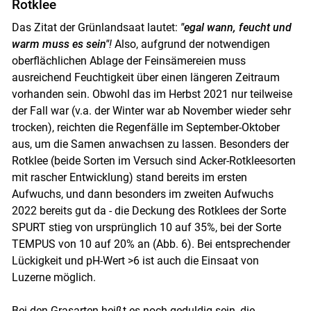
Rotklee
Das Zitat der Grünlandsaat lautet:
"egal wann, feucht und
warm muss es sein"
!
Also, aufgrund der notwendigen
oberflächlichen Ablage der Feinsämereien muss
ausreichend Feuchtigkeit über einen längeren Zeitraum
vorhanden sein. Obwohl das im Herbst 2021 nur teilweise
der Fall war (v.a. der Winter war ab November wieder sehr
trocken), reichten die Regenfälle im September-Oktober
aus, um die Samen anwachsen zu lassen. Besonders der
Rotklee (beide Sorten im Versuch sind Acker-Rotkleesorten
mit rascher Entwicklung) stand bereits im ersten
Aufwuchs, und dann besonders im zweiten Aufwuchs
2022 bereits gut da - die Deckung des Rotklees der Sorte
SPURT stieg von ursprünglich 10 auf 35%, bei der Sorte
TEMPUS von 10 auf 20% an (Abb. 6). Bei entsprechender
Lückigkeit und pH-Wert >6 ist auch die Einsaat von
Luzerne möglich.
Bei den Grasarten heißt es noch geduldig sein, die