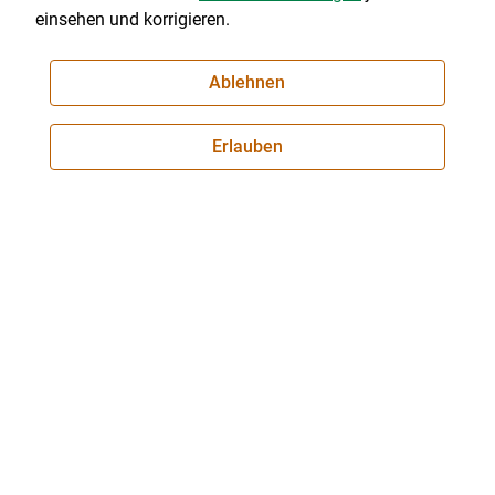
einsehen und korrigieren.
Ablehnen
Über uns
Erlauben
© 2026 tirol.lko.at
Landwirtschaftskammer Tirol
Brixner Straße 1, 6020 Innsbruck
Telefon: +43 5 92 92-0
E-Mail:
office@lk-tirol.at
Impressum
|
Kontakt
|
Datenschutzerklärung
|
Barrierefreiheit
|
Cookie-Einstellungen