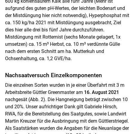
600 kg kohlensaurem Kalk alle fünf Jahre (Mehr ist
aufgrund des guten pH-Wertes, der leichten Bodenart und
der Mistdüngung hier nicht notwendig), Hyperphosphat mit
ca. 150 kg/ha 2021 mit Mistdüngung ausgebracht, Ziel
dies hier alle drei bis fünf Jahre durchzuführen.
Mistdüngung mit Rottemist (sechs Monate gelagert, 1x
umsetzen) ca. 15 m³ Herbst, ca. 10 m³ verdünnte Gülle
nach dem ersten Schnitt am ha. Mutterkuh und
Ochsenhaltung, ca. 1,2 GVE/ha.
Nachsaatversuch Einzelkomponenten
Die einzelnen Sorten wurden in je einer Überfahrt mit 3 m
Arbeitsbreite Güttler Greenmaster am
16. August 2021
nachgesät (Abb. 2). Die Hangneigung beträgt zwischen 10
und 20%. Unser aufrichtiger Dank gilt Gabriele Hirsch,
RWA, für die Bereitstellung des Saatgutes, sowie Landwirt
Martin Kreuzer für die Ausbringung mit dem Güttlerstriegel.
Als Saatstärken wurden die Angaben für die Neuanlage der