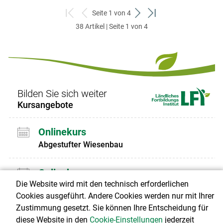
Seite 1 von 4
zum
zurück
weiter
zum
38 Artikel | Seite 1 von 4
ersten
zum
zum
letzten
Set
vorigen
nächsten
Set
Set
Set
Bilden Sie sich weiter
Kursangebote
Onlinekurs
Abgestufter Wiesenbau
Onlinekurs
Die Website wird mit den technisch erforderlichen
Ausbildung Sachkunde Rodentizide
Cookies ausgeführt. Andere Cookies werden nur mit Ihrer
Zustimmung gesetzt. Sie können Ihre Entscheidung für
alle Kurse Pflanzenbau anzeigen
diese Website in den
Cookie-Einstellungen
jederzeit