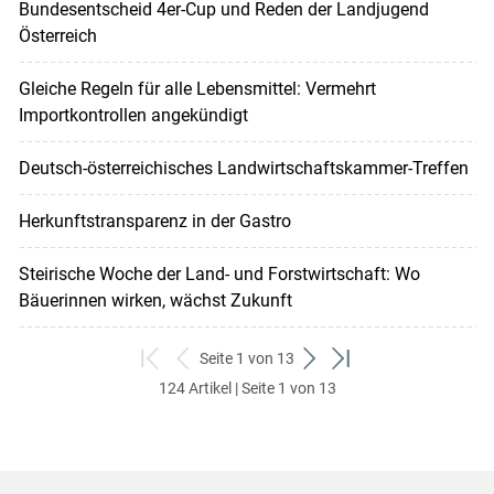
Bundesentscheid 4er-Cup und Reden der Landjugend
Österreich
Gleiche Regeln für alle Lebensmittel: Vermehrt
Importkontrollen angekündigt
Deutsch-österreichisches Landwirtschaftskammer-Treffen
Herkunftstransparenz in der Gastro
Steirische Woche der Land- und Forstwirtschaft: Wo
Bäuerinnen wirken, wächst Zukunft
Seite 1 von 13
zum
zurück
weiter
zum
124 Artikel | Seite 1 von 13
ersten
zum
zum
letzten
Set
vorigen
nächsten
Set
Set
Set