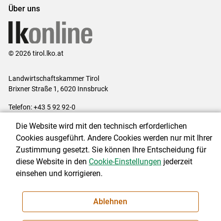
Über uns
© 2026 tirol.lko.at
Landwirtschaftskammer Tirol
Brixner Straße 1, 6020 Innsbruck
Telefon: +43 5 92 92-0
E-Mail:
office@lk-tirol.at
Die Website wird mit den technisch erforderlichen
Impressum
|
Kontakt
|
Datenschutzerklärung
|
Barrierefreiheit
|
Cookies ausgeführt. Andere Cookies werden nur mit Ihrer
Cookie-Einstellungen
Zustimmung gesetzt. Sie können Ihre Entscheidung für
diese Website in den
Cookie-Einstellungen
jederzeit
einsehen und korrigieren.
NEWSLETTER
Ablehnen