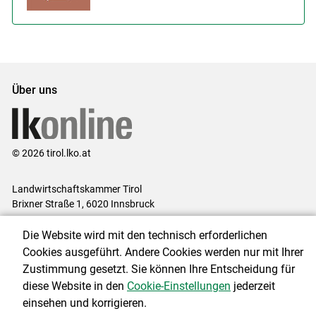
Über uns
© 2026 tirol.lko.at
Landwirtschaftskammer Tirol
Brixner Straße 1, 6020 Innsbruck
Telefon: +43 5 92 92-0
Die Website wird mit den technisch erforderlichen
E-Mail:
office@lk-tirol.at
Cookies ausgeführt. Andere Cookies werden nur mit Ihrer
Zustimmung gesetzt. Sie können Ihre Entscheidung für
Impressum
|
Kontakt
|
Datenschutzerklärung
|
Barrierefreiheit
|
diese Website in den
Cookie-Einstellungen
jederzeit
Cookie-Einstellungen
einsehen und korrigieren.