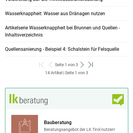
Wasserknappheit: Wasser aus Dränagen nutzen
Artikelserie Wasserknappheit bei Brunnen und Quellen -
Inhaltsverzeichnis
Quellensanierung - Beispiel 4: Schalstein für Felsquelle
Seite 1 von 3
zum
zurück
weiter
zum
14 Artikel | Seite 1 von 3
ersten
zum
zum
letzten
Set
vorigen
nächsten
Set
Set
Set
Bauberatung
Beratungsangebot der LK Tirol nutzen!