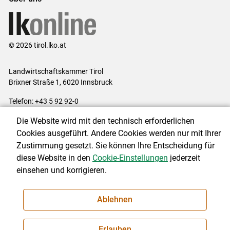
© 2026 tirol.lko.at
Landwirtschaftskammer Tirol
Brixner Straße 1, 6020 Innsbruck
Telefon: +43 5 92 92-0
E-Mail:
office@lk-tirol.at
Die Website wird mit den technisch erforderlichen
Impressum
|
Kontakt
|
Datenschutzerklärung
|
Barrierefreiheit
|
Cookies ausgeführt. Andere Cookies werden nur mit Ihrer
Cookie-Einstellungen
Zustimmung gesetzt. Sie können Ihre Entscheidung für
diese Website in den
Cookie-Einstellungen
jederzeit
einsehen und korrigieren.
NEWSLETTER
Ablehnen
Erlauben