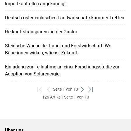
Importkontrollen angekündigt
Deutsch-österreichisches Landwirtschaftskammer-Treffen
Herkunftstransparenz in der Gastro
Steirische Woche der Land- und Forstwirtschaft: Wo
Bäuerinnen wirken, wächst Zukunft
Einladung zur Teilnahme an einer Forschungsstudie zur
Adoption von Solarenergie
Seite 1 von 13
zum
zurück
weiter
zum
126 Artikel | Seite 1 von 13
ersten
zum
zum
letzten
Set
vorigen
nächsten
Set
Set
Set
Über uns