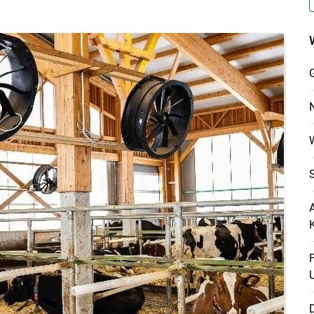
G
N
A
F
D