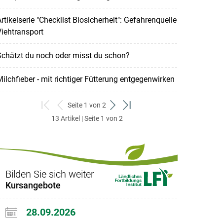
rtikelserie "Checklist Biosicherheit": Gefahrenquelle
iehtransport
chätzt du noch oder misst du schon?
ilchfieber - mit richtiger Fütterung entgegenwirken
Seite 1 von 2
zum
zurück
weiter
zum
13 Artikel | Seite 1 von 2
ersten
zum
zum
letzten
Set
vorigen
nächsten
Set
Set
Set
Bilden Sie sich weiter
Kursangebote
28.09.2026