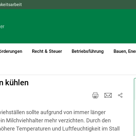
hkeitsarbeit
NÖ
OÖ
SBG
STMK
TIROL
VBG
WIEN
örderungen
Recht & Steuer
Betriebsführung
Bauen, Ene
en kühlen
iehställen sollte aufgrund von immer länger
in Milchviehhalter mehr verzichten. Durch den
 höhere Temperaturen und Luftfeuchtigkeit im Stall