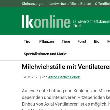
Landwirtschaftskammern:
Kleinanzeigen
Landwirtschaftliche Blätter
ÖSTERREICH
BGLD
Öffentlic
KTN
Tirol
Pflanzen
Tiere
Forst
Bio
F
(current)1
LK Tirol
Tiere
Rinder
Haltung, Management & Tierkomfort
Spezialkulturen und Markt
Milchviehställe mit Ventilator
19.04.2023 | von
Alfred Fischer-Colbrie
Auf eine gute Lüftung und Kühlung von Milchv
dauernden und intensiveren Hitzeperioden ke
Einbau von Axial Ventilatoren ist es möglich,