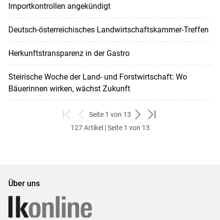
Importkontrollen angekündigt
Deutsch-österreichisches Landwirtschaftskammer-Treffen
Herkunftstransparenz in der Gastro
Steirische Woche der Land- und Forstwirtschaft: Wo
Bäuerinnen wirken, wächst Zukunft
Seite 1 von 13
zum
zurück
weiter
zum
127 Artikel | Seite 1 von 13
ersten
zum
zum
letzten
Set
vorigen
nächsten
Set
Set
Set
Über uns