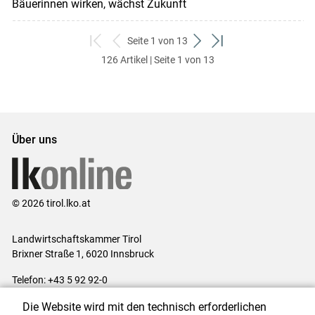
Bäuerinnen wirken, wächst Zukunft
Seite 1 von 13
zum
zurück
weiter
zum
126 Artikel | Seite 1 von 13
ersten
zum
zum
letzten
Set
vorigen
nächsten
Set
Set
Set
Über uns
© 2026 tirol.lko.at
Landwirtschaftskammer Tirol
Brixner Straße 1, 6020 Innsbruck
Telefon: +43 5 92 92-0
E-Mail:
office@lk-tirol.at
Die Website wird mit den technisch erforderlichen