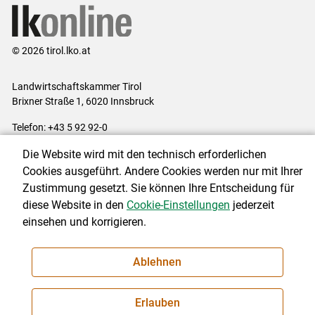
© 2026 tirol.lko.at
Landwirtschaftskammer Tirol
Brixner Straße 1, 6020 Innsbruck
Telefon: +43 5 92 92-0
E-Mail:
office@lk-tirol.at
Die Website wird mit den technisch erforderlichen
Impressum
|
Kontakt
|
Datenschutzerklärung
|
Barrierefreiheit
|
Cookies ausgeführt. Andere Cookies werden nur mit Ihrer
Cookie-Einstellungen
Zustimmung gesetzt. Sie können Ihre Entscheidung für
diese Website in den
Cookie-Einstellungen
jederzeit
einsehen und korrigieren.
NEWSLETTER
Ablehnen
Erlauben