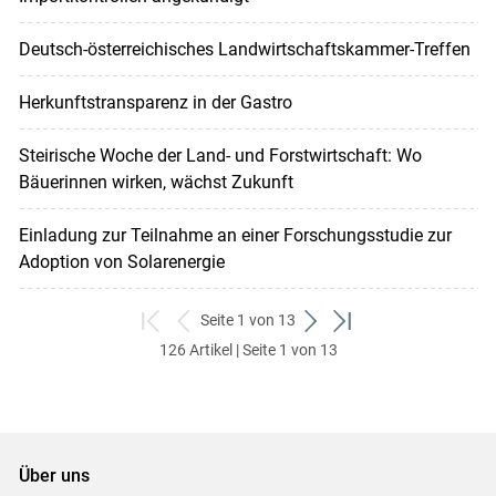
Deutsch-österreichisches Landwirtschaftskammer-Treffen
Herkunftstransparenz in der Gastro
Steirische Woche der Land- und Forstwirtschaft: Wo
Bäuerinnen wirken, wächst Zukunft
Einladung zur Teilnahme an einer Forschungsstudie zur
Adoption von Solarenergie
Seite 1 von 13
zum
zurück
weiter
zum
126 Artikel | Seite 1 von 13
ersten
zum
zum
letzten
Set
vorigen
nächsten
Set
Set
Set
Über uns