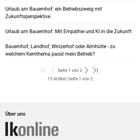
Urlaub am Bauernhof: ein Betriebszweig mit
Zukunftsperspektive
Urlaub am Bauernhof: Mit Empathie und KI in die Zukunft
Bauernhof, Landhof, Winzerhof oder Almhütte - zu
welchem Kernthema passt mein Betrieb?
Seite 1 von 2
zum
zurück
weiter
zum
15 Artikel | Seite 1 von 2
ersten
zum
zum
letzten
Set
vorigen
nächsten
Set
Set
Set
Über uns