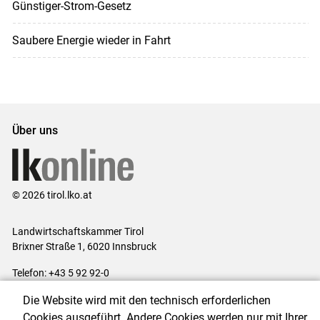
Günstiger-Strom-Gesetz
Saubere Energie wieder in Fahrt
Über uns
© 2026 tirol.lko.at
Landwirtschaftskammer Tirol
Brixner Straße 1, 6020 Innsbruck
Telefon: +43 5 92 92-0
E-Mail:
office@lk-tirol.at
Die Website wird mit den technisch erforderlichen
Impressum
|
Kontakt
|
Datenschutzerklärung
|
Barrierefreiheit
|
Cookies ausgeführt. Andere Cookies werden nur mit Ihrer