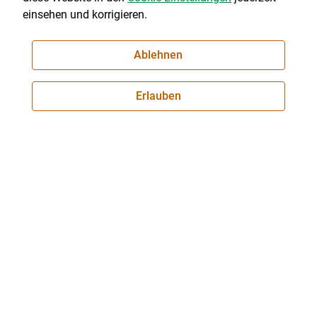
einsehen und korrigieren.
Ablehnen
© LK Tirol
Erlauben
Meldungen an die Rinderdatenbank – Nutzungsgrad
RinderNET
© LK Tirol