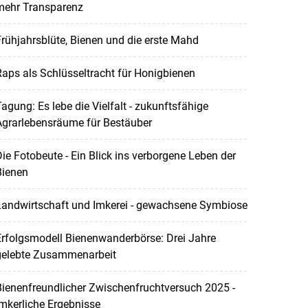
mehr Transparenz
rühjahrsblüte, Bienen und die erste Mahd
aps als Schlüsseltracht für Honigbienen
agung: Es lebe die Vielfalt - zukunftsfähige
Agrarlebensräume für Bestäuber
ie Fotobeute - Ein Blick ins verborgene Leben der
Bienen
Landwirtschaft und Imkerei - gewachsene Symbiose
rfolgsmodell Bienenwanderbörse: Drei Jahre
gelebte Zusammenarbeit
ienenfreundlicher Zwischenfruchtversuch 2025 -
mkerliche Ergebnisse