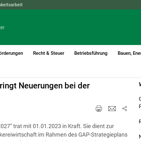
hkeitsarbeit
NÖ
OÖ
SBG
STMK
TIROL
VBG
WIEN
örderungen
Recht & Steuer
Betriebsführung
Bauen, Ene
ingt Neuerungen bei der
G
R
27“ trat mit 01.01.2023 in Kraft. Sie dient zur
ereiwirtschaft im Rahmen des GAP-Strategieplans