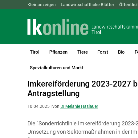
Landwirtschaftskammern:
Kleinanzeigen
Landwirtschaftliche Blätter
ÖSTERREICH
BGLD
Öffentlic
KTN
Tirol
Pflanzen
Tiere
Forst
Bio
F
(current)1
LK Tirol
Tiere
Bienen
Spezialkulturen und Markt
Imkereiförderung 2023-2027 br
Antragstellung
10.04.2025 | von
DI Melanie Haslauer
Die "Sonderrichtlinie Imkereiförderung 2023-20
Umsetzung von Sektormaßnahmen in der Imk