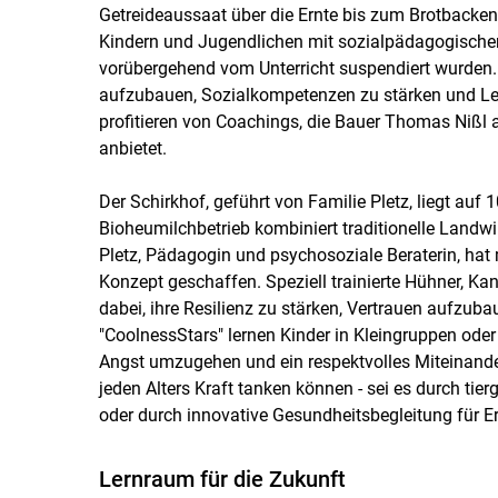
Getreideaussaat über die Ernte bis zum Brotbacken
Kindern und Jugendlichen mit sozialpädagogischem
vorübergehend vom Unterricht suspendiert wurden. H
aufzubauen, Sozialkompetenzen zu stärken und Ler
profitieren von Coachings, die Bauer Thomas Nißl 
anbietet.
Der Schirkhof, geführt von Familie Pletz, liegt au
Bioheumilchbetrieb kombiniert traditionelle Landw
Pletz, Pädagogin und psychosoziale Beraterin, hat 
Konzept geschaffen. Speziell trainierte Hühner, K
dabei, ihre Resilienz zu stärken, Vertrauen aufzu
"CoolnessStars" lernen Kinder in Kleingruppen ode
Angst umzugehen und ein respektvolles Miteinander
jeden Alters Kraft tanken können - sei es durch tie
oder durch innovative Gesundheitsbegleitung für 
Lernraum für die Zukunft