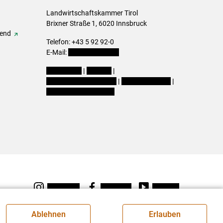
Landwirtschaftskammer Tirol
Brixner Straße 1, 6020 Innsbruck
gend
Telefon: +43 5 92 92-0
E-Mail:
office@lk-tirol.at
Impressum
|
Kontakt
|
Datenschutzerklärung
|
Barrierefreiheit
|
Cookie-Einstellungen
Instagram
Facebook
Youtube
Ablehnen
Erlauben