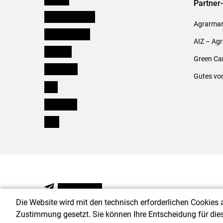
Partner
Niederösterreich
Agrarmark
Oberösterreich
AIZ – Ag
Salzburg
Green Ca
Steiermark
Gutes vo
Tirol
Vorarlberg
Wien
NEWSLETTER
Die Website wird mit den technisch erforderlichen Cookies 
Zustimmung gesetzt. Sie können Ihre Entscheidung für die