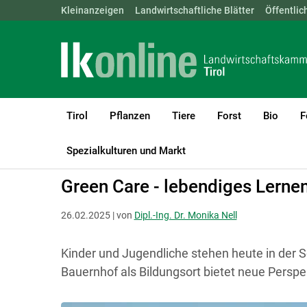
Landwirtschaftskammern:
Kleinanzeigen
Landwirtschaftliche Blätter
ÖSTERREICH
BGLD
Öffentlic
KTN
Tirol
Pflanzen
Tiere
Forst
Bio
F
LK Tirol
Diversifizierung
Green Care - Wo Menschen aufblühen
Spezialkulturen und Markt
Green Care - lebendiges Lerne
26.02.2025 | von
Dipl.-Ing. Dr. Monika Nell
Kinder und Jugendliche stehen heute in der 
Bauernhof als Bildungsort bietet neue Perspe