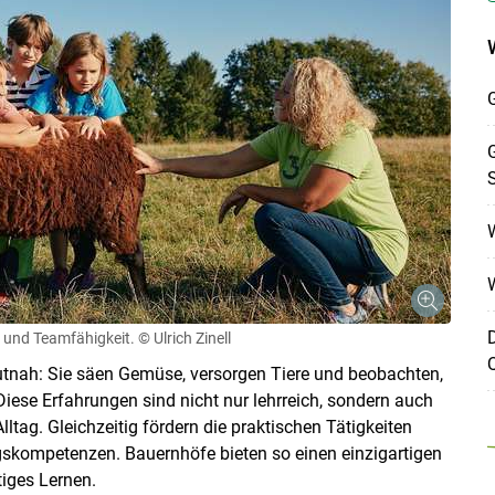
G
G
W
D
 und Teamfähigkeit.
© Ulrich Zinell
Q
tnah: Sie säen Gemüse, versorgen Tiere und beobachten,
Diese Erfahrungen sind nicht nur lehrreich, sondern auch
tag. Gleichzeitig fördern die praktischen Tätigkeiten
gskompetenzen. Bauernhöfe bieten so einen einzigartigen
iges Lernen.