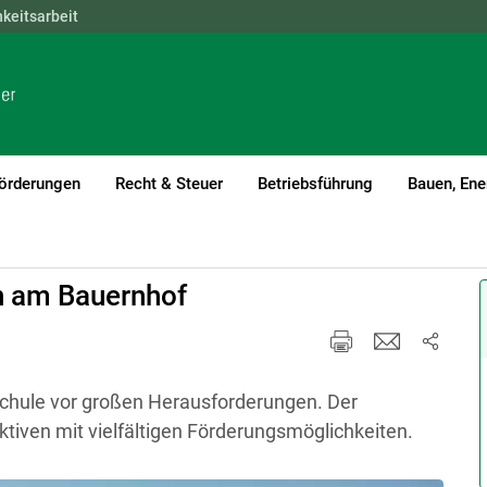
hkeitsarbeit
NÖ
OÖ
SBG
STMK
TIROL
VBG
WIEN
örderungen
Recht & Steuer
Betriebsführung
Bauen, Ene
n am Bauernhof
Schule vor großen Herausforderungen. Der
ktiven mit vielfältigen Förderungsmöglichkeiten.