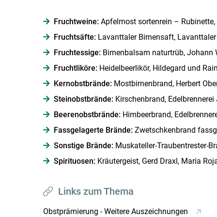
Fruchtweine:
Apfelmost sortenrein – Rubinette,
Fruchtsäfte:
Lavanttaler Birnensaft, Lavanttale
Fruchtessige:
Birnenbalsam naturtrüb, Johann
Fruchtliköre:
Heidelbeerlikör, Hildegard und Ra
Kernobstbrände:
Mostbirnenbrand, Herbert Obe
Steinobstbrände:
Kirschenbrand, Edelbrennerei 
Beerenobstbrände:
Himbeerbrand, Edelbrennere
Fassgelagerte Brände:
Zwetschkenbrand fassgel
Sonstige Brände:
Muskateller-Traubentrester-Br
Spirituosen:
Kräutergeist, Gerd Draxl, Maria Roj
Links zum Thema
Obstprämierung - Weitere Auszeichnungen