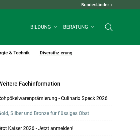
Bundesländer +
QUICK LINKS +
BILDUNG
BERATUNG
rgie & Technik
Diversifizierung
(current)1
Weitere Fachinformation
Rohpökelwarenprämierung - Culinarix Speck 2026
old, Silber und Bronze für flüssiges Obst
rot Kaiser 2026 - Jetzt anmelden!