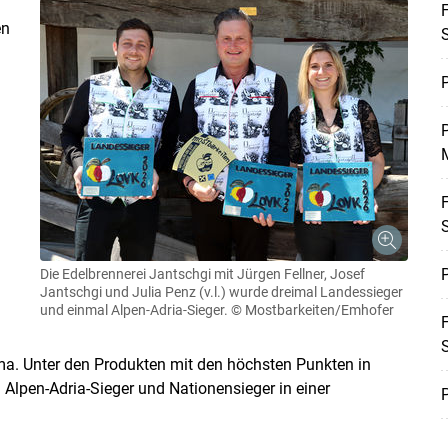
F
en
P
M
F
P
Die Edelbrennerei Jantschgi mit Jürgen Fellner, Josef
Jantschgi und Julia Penz (v.l.) wurde dreimal Landessieger
und einmal Alpen-Adria-Sieger.
© Mostbarkeiten/Emhofer
F
a. Unter den Produkten mit den höchsten Punkten in
Skip to main content
Alpen-Adria-Sieger und Nationensieger in einer
P