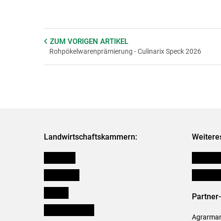
ZUM VORIGEN
ARTIKEL
Rohpökelwarenprämierung - Culinarix Speck 2026
Landwirtschaftskammern:
Weitere
Österreich
Publikati
Burgenland
Verbänd
Kärnten
Partner
Niederösterreich
Agrarmark