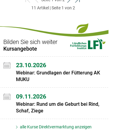
zum
zurück
weiter
zum
11 Artikel | Seite 1 von 2
ersten
zum
zum
letzten
Set
vorigen
nächsten
Set
Set
Set
Bilden Sie sich weiter
Kursangebote
23.10.2026
Webinar: Grundlagen der Fütterung AK
MUKU
09.11.2026
Webinar: Rund um die Geburt bei Rind,
Schaf, Ziege
alle Kurse Direktvermarktung anzeigen