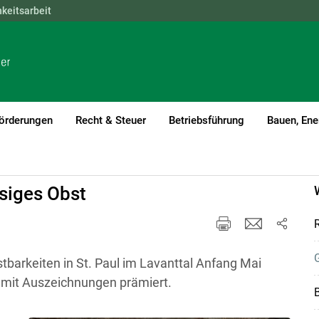
hkeitsarbeit
NÖ
OÖ
SBG
STMK
TIROL
VBG
WIEN
örderungen
Recht & Steuer
Betriebsführung
Bauen, Ene
ssiges Obst
G
arkeiten in St. Paul im Lavanttal Anfang Mai
 mit Auszeichnungen prämiert.
B