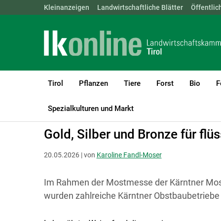
Landwirtschaftskammern:
Kleinanzeigen
Landwirtschaftliche Blätter
ÖSTERREICH
BGLD
Öffentlic
KTN
Tirol
Pflanzen
Tiere
Forst
Bio
F
LK Tirol
Diversifizierung
Direktvermarktung - Prämierungen
Spezialkulturen und Markt
Gold, Silber und Bronze für flü
20.05.2026 | von
Karoline Fandl-Moser
Im Rahmen der Mostmesse der Kärntner Mostb
wurden zahlreiche Kärntner Obstbaubetriebe