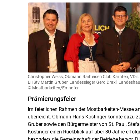
Christopher Weiss, Obmann Raiffeisen Club Kärnten, VDir.
LHStv.Martin Gruber, Landessieger Gerd Draxl, Landeshaup
© Mostbarkeiten/Emhofer
Prämierungsfeier
Im feierlichen Rahmen der Mostbarkeiten-Messe a
überreicht. Obmann Hans Köstinger konnte dazu zah
Gruber sowie den Bürgermeister von St. Paul, Ste
Köstinger einen Rückblick auf über 30 Jahre erfolg
besonders die Gemeinschaft der Betriebe hervor. Di