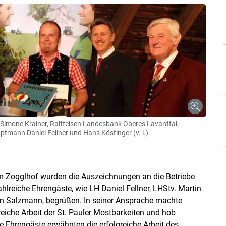
 Simone Krainer, Raiffeisen Landesbank Oberes Lavanttal,
tmann Daniel Fellner und Hans Köstinger (v. l.).
m Zogglhof wurden die Auszeichnungen an die Betriebe
lreiche Ehrengäste, wie LH Daniel Fellner, LHStv. Martin
fan Salzmann, begrüßen. In seiner Ansprache machte
reiche Arbeit der St. Pauler Mostbarkeiten und hob
e Ehrengäste erwähnten die erfolgreiche Arbeit des