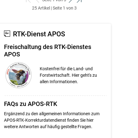
zum
zurück
weiter
zum
25 Artikel | Seite 1 von 3
ersten
zum
zum
letzten
Set
vorigen
nächsten
Set
Set
Set
RTK-Dienst APOS
Freischaltung des RTK-Dienstes
APOS
Kostenfrei für die Land- und
Forstwirtschaft. Hier geht's zu
allen Informationen.
FAQs zu APOS-RTK
Ergänzend zu den allgemeinen Informationen zum
APOS-RTK-Korrekturdatendienst finden Sie hier
weitere Antworten auf häufig gestellte Fragen.