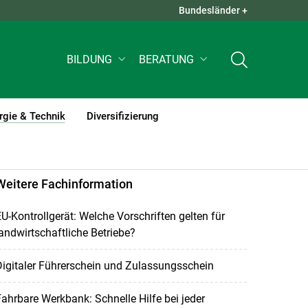
Bundesländer +
QUICK LINKS +
BILDUNG
BERATUNG
rgie & Technik
Diversifizierung
(current)1
Weitere Fachinformation
U-Kontrollgerät: Welche Vorschriften gelten für
andwirtschaftliche Betriebe?
igitaler Führerschein und Zulassungsschein
ahrbare Werkbank: Schnelle Hilfe bei jeder