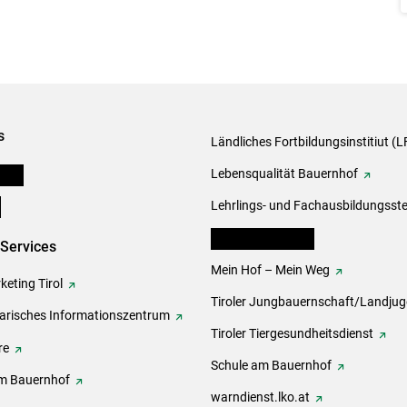
s
Ländliches Fortbildungsinstitiut (LF
onen
Lebensqualität Bauernhof
e
Lehrlings- und Fachausbildungsste
lk Bäuerinnen Tirol
-Services
Mein Hof – Mein Weg
eting Tirol
Tiroler Jungbauernschaft/Landju
rarisches Informationszentrum
Tiroler Tiergesundheitsdienst
re
Schule am Bauernhof
m Bauernhof
warndienst.lko.at