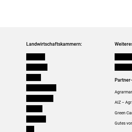
Landwirtschaftskammern:
Weitere
Österreich
Publikati
Burgenland
Verbänd
Kärnten
Partner
Niederösterreich
Agrarmark
Oberösterreich
AIZ – Ag
Salzburg
Green Ca
Steiermark
Gutes vo
Tirol