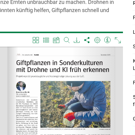
nze Ernten unbrauchbar zu machen. Drohnen in
önnten künftig helfen, Giftpflanzen schnell und
P
L
Skip to main content
S
K
F
5
f
G