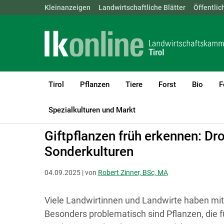
Landwirtschaftskammern:
Kleinanzeigen
Landwirtschaftliche Blätter
ÖSTERREICH
BGLD
Öffentlic
KTN
Tirol
Pflanzen
Tiere
Forst
Bio
F
LK Tirol
Bauen, Energie & Technik
Technik & Digitalisierung
Spezialkulturen und Markt
Giftpflanzen früh erkennen: Dro
Sonderkulturen
04.09.2025 | von
Robert Zinner, BSc, MA
Viele Landwirtinnen und Landwirte haben mit 
Besonders problematisch sind Pflanzen, die fü