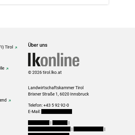
Über uns
I) Tirol
lle
© 2026 tirol.lko.at
Landwirtschaftskammer Tirol
Brixner Straße 1, 6020 Innsbruck
gend
Telefon: +43 5 92 92-0
E-Mail:
office@lk-tirol.at
Impressum
|
Kontakt
|
Datenschutzerklärung
|
Barrierefreiheit
|