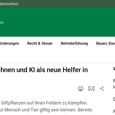
hkeitsarbeit
NÖ
OÖ
SBG
STMK
TIROL
VBG
WIEN
örderungen
Recht & Steuer
Betriebsführung
Bauen, Ene
hnen und KI als neue Helfer in
E
l
D
Giftpflanzen auf ihren Feldern zu kämpfen.
r Mensch und Tier giftig sein können. Bereits
F