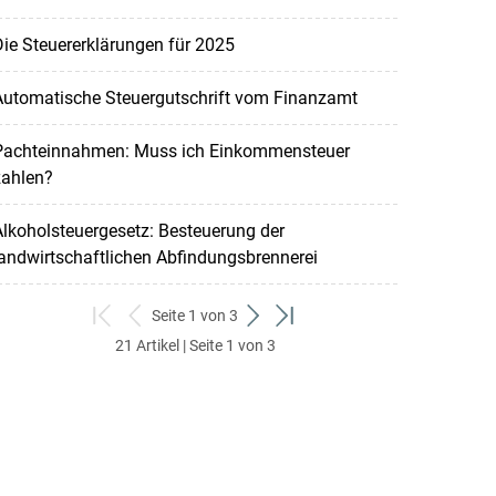
ie Steuererklärungen für 2025
Automatische Steuergutschrift vom Finanzamt
Pachteinnahmen: Muss ich Einkommensteuer
zahlen?
lkoholsteuergesetz: Besteuerung der
andwirtschaftlichen Abfindungsbrennerei
Seite 1 von 3
zum
zurück
weiter
zum
21 Artikel | Seite 1 von 3
ersten
zum
zum
letzten
Set
vorigen
nächsten
Set
Set
Set