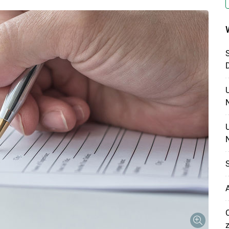
N
S
A