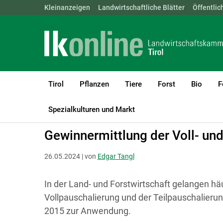
Landwirtschaftskammern:
Kleinanzeigen
Landwirtschaftliche Blätter
ÖSTERREICH
BGLD
Öffentlic
KTN
Tirol
Pflanzen
Tiere
Forst
Bio
F
LK Tirol
Recht & Steuer
Steuer
Spezialkulturen und Markt
Gewinnermittlung der Voll- und
26.05.2024 | von
Edgar Tangl
In der Land- und Forstwirtschaft gelangen hä
Vollpauschalierung und der Teilpauschalier
2015 zur Anwendung.