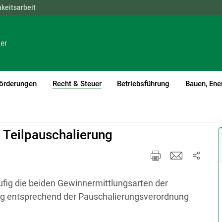
hkeitsarbeit
NÖ
OÖ
SBG
STMK
TIROL
VBG
WIEN
örderungen
Recht & Steuer
Betriebsführung
Bauen, Ene
(current)1
 Teilpauschalierung
ufig die beiden Gewinnermittlungsarten der
ung entsprechend der Pauschalierungsverordnung