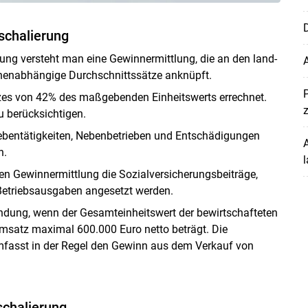
D
schalierung
ung versteht man eine Gewinnermittlung, die an den land-
ächenabhängige Durchschnittssätze anknüpft.
zes von 42% des maßgebenden Einheitswerts errechnet.
Skip to main content
 berücksichtigen.
Nebentätigkeiten, Nebenbetrieben und Entschädigungen
A
n.
l
en Gewinnermittlung die Sozialversicherungsbeiträge,
Betriebsausgaben angesetzt werden.
dung, wenn der Gesamteinheitswert der bewirtschafteten
msatz maximal 600.000 Euro netto beträgt. Die
mfasst in der Regel den Gewinn aus dem Verkauf von
schalierung