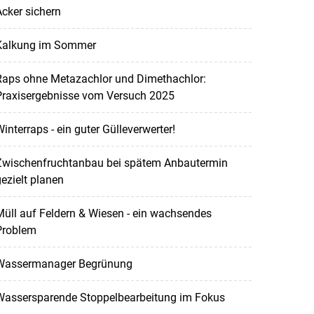
cker sichern
Kalkung im Sommer
Raps ohne Metazachlor und Dimethachlor:
Praxisergebnisse vom Versuch 2025
interraps - ein guter Gülleverwerter!
Zwischenfruchtanbau bei spätem Anbautermin
ezielt planen
üll auf Feldern & Wiesen - ein wachsendes
Problem
Wassermanager Begrünung
Wassersparende Stoppelbearbeitung im Fokus