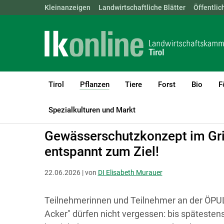
Landwirtschaftskammern:
Kleinanzeigen
Landwirtschaftliche Blätter
ÖSTERREICH
BGLD
Öffentlic
KTN
Tirol
Pflanzen
Tiere
Forst
Bio
F
(current)1
LK Tirol
Pflanzen
Boden-, Wasserschutz & Düngung
Spezialkulturen und Markt
Gewässerschutzkonzept im Grif
entspannt zum Ziel!
22.06.2026 | von
DI Elisabeth Murauer
Teilnehmerinnen und Teilnehmer an der ÖP
Acker" dürfen nicht vergessen: bis späteste