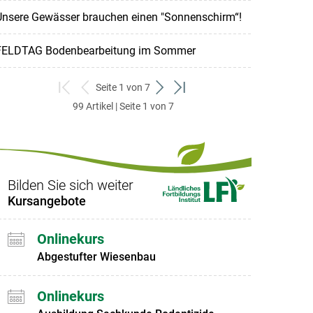
Unsere Gewässer brauchen einen "Sonnenschirm“!
FELDTAG Bodenbearbeitung im Sommer
Seite 1 von 7
zum
zurück
weiter
zum
99 Artikel | Seite 1 von 7
ersten
zum
zum
letzten
Set
vorigen
nächsten
Set
Set
Set
Bilden Sie sich weiter
Kursangebote
Onlinekurs
Abgestufter Wiesenbau
Onlinekurs