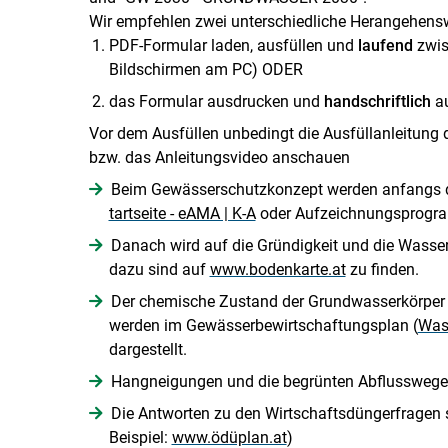
Wir empfehlen zwei unterschiedliche Herangehens
PDF-Formular laden, ausfüllen und
laufend
zwis
Bildschirmen am PC) ODER
das Formular ausdrucken und
handschriftlich
au
Vor dem Ausfüllen unbedingt die Ausfüllanleitung
bzw. das Anleitungsvideo anschauen
Beim Gewässerschutzkonzept werden anfangs die
tartseite - eAMA | K-A
oder Aufzeichnungsprogr
Danach wird auf die Gründigkeit und die Wasser
dazu sind auf
www.bodenkarte.at
zu finden.
Der chemische Zustand der Grundwasserkörper
werden im Gewässerbewirtschaftungsplan (
Was
dargestellt.
Hangneigungen und die begrünten Abflusswege
Die Antworten zu den Wirtschaftsdüngerfrage
Beispiel:
www.ödüplan.at
)