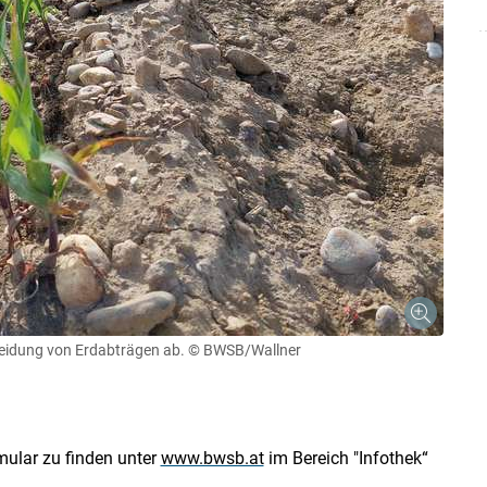
meidung von Erdabträgen ab.
© BWSB/Wallner
mular zu finden unter
www.bwsb.at
im Bereich "Infothek“