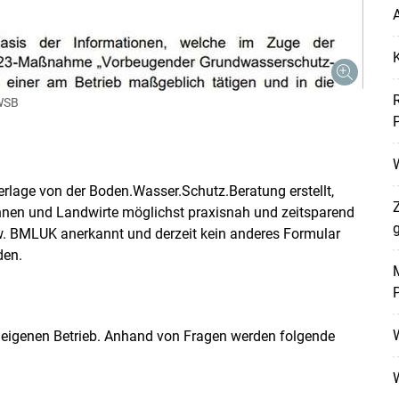
A
WSB
W
rlage von der Boden.Wasser.Schutz.Beratung erstellt,
nnen und Landwirte möglichst praxisnah und zeitsparend
g
. BMLUK anerkannt und derzeit kein anderes Formular
Skip to main content
den.
M
 eigenen Betrieb. Anhand von Fragen werden folgende