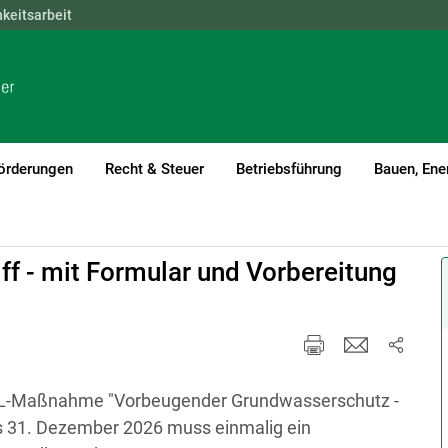
hkeitsarbeit
NÖ
OÖ
SBG
STMK
TIROL
VBG
WIEN
örderungen
Recht & Steuer
Betriebsführung
Bauen, Ene
f - mit Formular und Vorbereitung
UL-Maßnahme "Vorbeugender Grundwasserschutz -
ns 31. Dezember 2026 muss einmalig ein