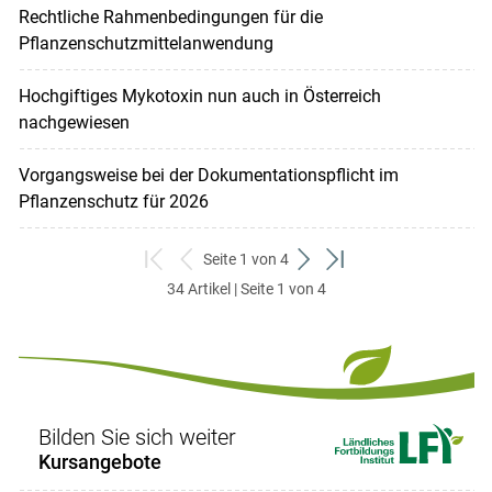
Rechtliche Rahmenbedingungen für die
Pflanzenschutzmittelanwendung
Hochgiftiges Mykotoxin nun auch in Österreich
nachgewiesen
Vorgangsweise bei der Dokumentationspflicht im
Pflanzenschutz für 2026
Seite 1 von 4
zum
zurück
weiter
zum
34 Artikel | Seite 1 von 4
ersten
zum
zum
letzten
Set
vorigen
nächsten
Set
Set
Set
Bilden Sie sich weiter
Kursangebote