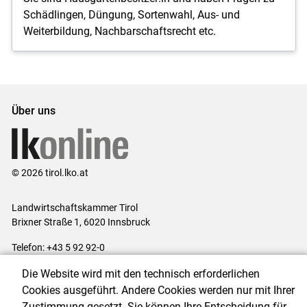
Schädlingen, Düngung, Sortenwahl, Aus- und
Weiterbildung, Nachbarschaftsrecht etc.
Über uns
© 2026 tirol.lko.at
Landwirtschaftskammer Tirol
Brixner Straße 1, 6020 Innsbruck
Telefon: +43 5 92 92-0
E-Mail:
office@lk-tirol.at
Die Website wird mit den technisch erforderlichen
Impressum
|
Kontakt
|
Datenschutzerklärung
|
Barrierefreiheit
|
Cookies ausgeführt. Andere Cookies werden nur mit Ihrer
Cookie-Einstellungen
Zustimmung gesetzt. Sie können Ihre Entscheidung für