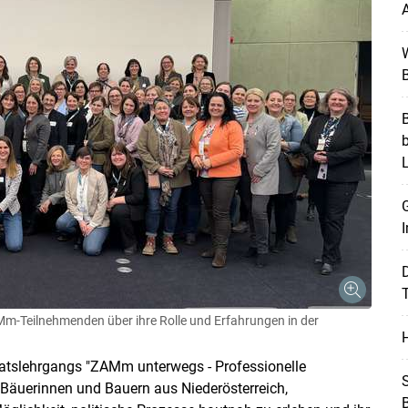
A
W
B
B
G
I
T
-Teilnehmenden über ihre Rolle und Erfahrungen in der
H
ikatslehrgangs "ZAMm unterwegs - Professionelle
S
 Bäuerinnen und Bauern aus Niederösterreich,