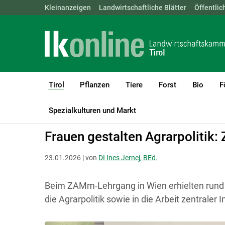
Landwirtschaftskammern:
Kleinanzeigen
Landwirtschaftliche Blätter
ÖSTERREICH
BGLD
Öffentlic
KTN
Tirol
Pflanzen
Tiere
Forst
Bio
F
(current)1
LK Tirol
Tirol
Spezialkulturen und Markt
Frauen gestalten Agrarpolitik
23.01.2026 | von
DI Ines Jernej, BEd.
Beim ZAMm-Lehrgang in Wien erhielten rund 8
die Agrarpolitik sowie in die Arbeit zentraler I