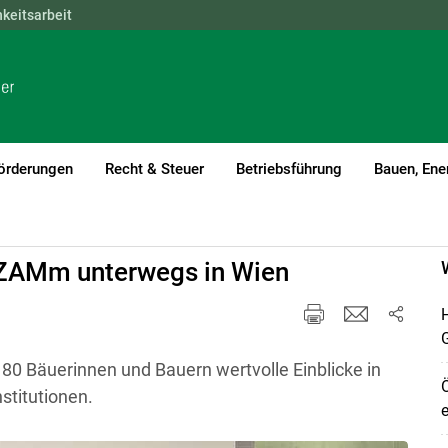
hkeitsarbeit
NÖ
OÖ
SBG
STMK
TIROL
VBG
WIEN
örderungen
Recht & Steuer
Betriebsführung
Bauen, Ene
: ZAMm unterwegs in Wien
H
0 Bäuerinnen und Bauern wertvolle Einblicke in
Ö
nstitutionen.
e