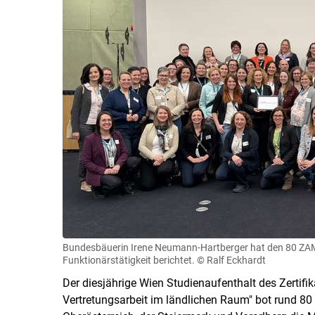
Bundesbäuerin Irene Neumann-Hartberger hat den 80 ZAMm
Funktionärstätigkeit berichtet.
© Ralf Eckhardt
Der diesjährige Wien Studienaufenthalt des Zertif
Vertretungsarbeit im ländlichen Raum" bot rund 80