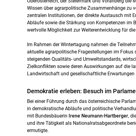
Oberösterreich, der Steiermark und Vorarlberg die M
Wissen über agrarpolitische Zusammenhänge zu ve
zentralen Institutionen, der direkte Austausch mit 
Abläufe sowie die Stärkung von Kompetenzen im Ber
wertvolle Möglichkeit zur Weiterentwicklung für di
Im Rahmen der Wintertagung nahmen die Teilnehmer
aktuelle agrarpolitische Fragestellungen im Foku
steigenden Qualitäts- und Umweltstandards, wirtsch
Zielkonflikten sowie deren Auswirkungen auf die l
Landwirtschaft und gesellschaftliche Erwartungen 
Demokratie erleben: Besuch im Parlame
Bei einer Führung durch das österreichische Parlam
in demokratische Abläufe und politische Verhandl
mit Bundesbäuerin
Irene Neumann-Hartberger
, d
und ihre Tätigkeit als Nationalratsabgeordnete beri
ermutigte.