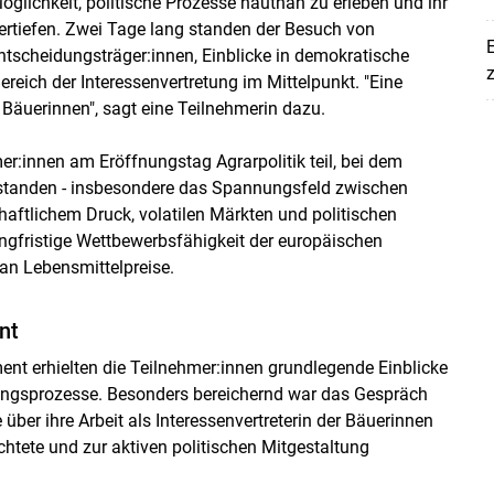
öglichkeit, politische Prozesse hautnah zu erleben und ihr
rtiefen. Zwei Tage lang standen der Besuch von
E
Entscheidungsträger:innen, Einblicke in demokratische
z
eich der Interessenvertretung im Mittelpunkt. "Eine
e Bäuerinnen", sagt eine Teilnehmerin dazu.
:innen am Eröffnungstag Agrarpolitik teil, bei dem
s standen - insbesondere das Spannungsfeld zwischen
Skip to main content
aftlichem Druck, volatilen Märkten und politischen
angfristige Wettbewerbsfähigkeit der europäischen
an Lebensmittelpreise.
nt
ent erhielten die Teilnehmer:innen grundlegende Einblicke
ungsprozesse. Besonders bereichernd war das Gespräch
ie über ihre Arbeit als Interessenvertreterin der Bäuerinnen
chtete und zur aktiven politischen Mitgestaltung