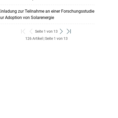
inladung zur Teilnahme an einer Forschungsstudie
ur Adoption von Solarenergie
Seite 1 von 13
zum
zurück
weiter
zum
126 Artikel | Seite 1 von 13
ersten
zum
zum
letzten
Set
vorigen
nächsten
Set
Set
Set