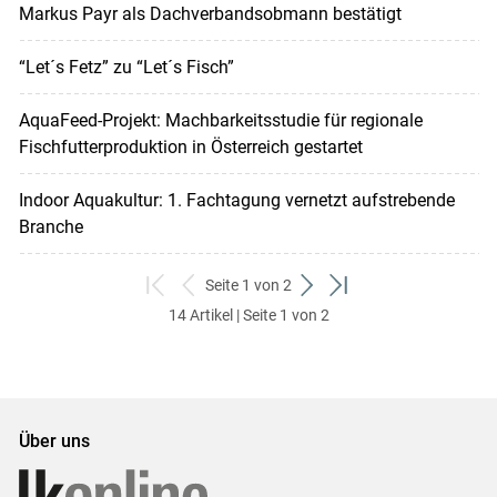
Markus Payr als Dachverbandsobmann bestätigt
“Let´s Fetz” zu “Let´s Fisch”
AquaFeed-Projekt: Machbarkeitsstudie für regionale
Fischfutterproduktion in Österreich gestartet
Indoor Aquakultur: 1. Fachtagung vernetzt aufstrebende
Branche
Seite 1 von 2
zum
zurück
weiter
zum
14 Artikel | Seite 1 von 2
ersten
zum
zum
letzten
Set
vorigen
nächsten
Set
Set
Set
Über uns