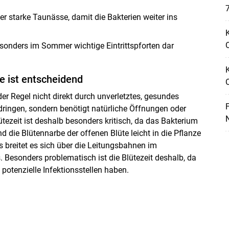
7
r starke Taunässe, damit die Bakterien weiter ins
Skip to main content
K
O
esonders im Sommer wichtige Eintrittspforten dar
te ist entscheidend
er Regel nicht direkt durch unverletztes, gesundes
F
ringen, sondern benötigt natürliche Öffnungen oder
N
ütezeit ist deshalb besonders kritisch, da das Bakterium
d die Blütennarbe der offenen Blüte leicht in die Pflanze
s breitet es sich über die Leitungsbahnen im
Besonders problematisch ist die Blütezeit deshalb, da
 potenzielle Infektionsstellen haben.