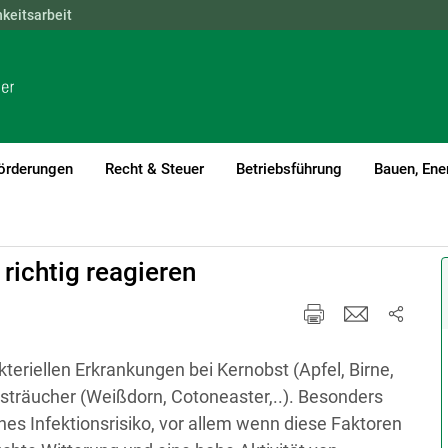
hkeitsarbeit
NÖ
OÖ
SBG
STMK
TIROL
VBG
WIEN
örderungen
Recht & Steuer
Betriebsführung
Bauen, Ene
richtig reagieren
kteriellen Erkrankungen bei Kernobst (Apfel, Birne,
ersträucher (Weißdorn, Cotoneaster,..). Besonders
hes Infektionsrisiko, vor allem wenn diese Faktoren