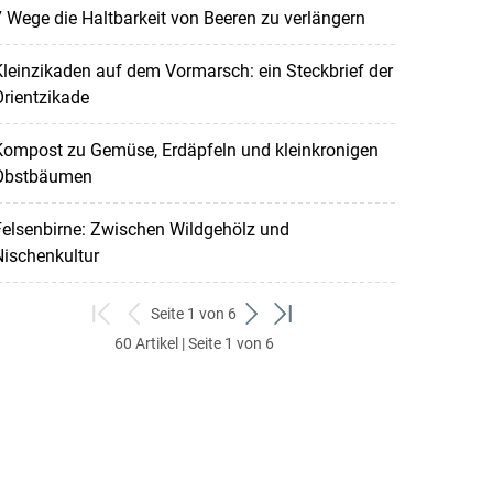
 Wege die Haltbarkeit von Beeren zu verlängern
leinzikaden auf dem Vormarsch: ein Steckbrief der
rientzikade
Kompost zu Gemüse, Erdäpfeln und kleinkronigen
Obstbäumen
elsenbirne: Zwischen Wildgehölz und
ischenkultur
Seite 1 von 6
zum
zurück
weiter
zum
60 Artikel | Seite 1 von 6
ersten
zum
zum
letzten
Set
vorigen
nächsten
Set
Set
Set