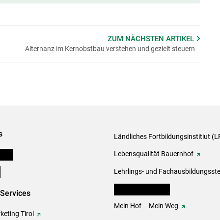
ZUM NÄCHSTEN
ARTIKEL
Alternanz im Kernobstbau verstehen und gezielt steuern
s
Ländliches Fortbildungsinstitiut (LF
onen
Lebensqualität Bauernhof
e
Lehrlings- und Fachausbildungsste
lk Bäuerinnen Tirol
-Services
Mein Hof – Mein Weg
eting Tirol