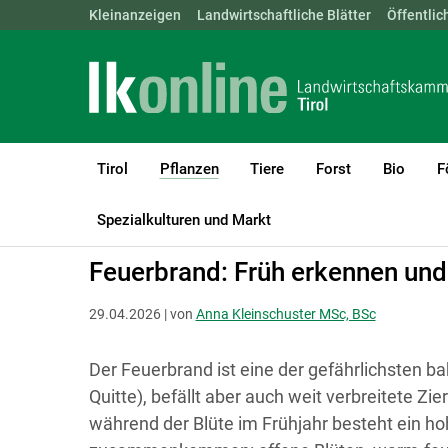
Landwirtschaftskammern:
Kleinanzeigen
Landwirtschaftliche Blätter
ÖSTERREICH
BGLD
Öffentlic
KTN
Tirol
Pflanzen
Tiere
Forst
Bio
F
(current)1
LK Tirol
Pflanzen
Obstbau
Spezialkulturen und Markt
Feuerbrand: Früh erkennen und 
29.04.2026 | von
Anna Kleinschuster MSc, BSc
Der Feuerbrand ist eine der gefährlichsten ba
Quitte), befällt aber auch weit verbreitete Zi
während der Blüte im Frühjahr besteht ein ho