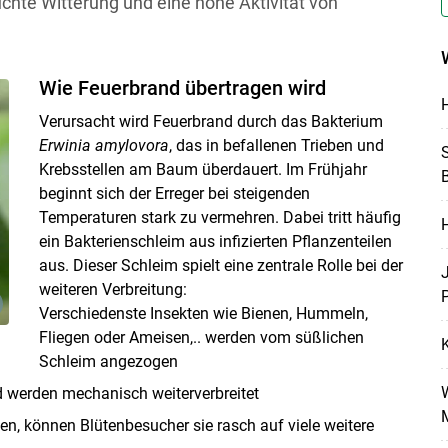
te Witterung und eine hohe Aktivität von
Wie Feuerbrand übertragen wird
H
Verursacht wird Feuerbrand durch das Bakterium
Erwinia amylovora
, das in befallenen Trieben und
S
Krebsstellen am Baum überdauert. Im Frühjahr
B
beginnt sich der Erreger bei steigenden
Temperaturen stark zu vermehren. Dabei tritt häufig
H
ein Bakterienschleim aus infizierten Pflanzenteilen
aus. Dieser Schleim spielt eine zentrale Rolle bei der
weiteren Verbreitung:
P
Verschiedenste Insekten wie Bienen, Hummeln,
Fliegen oder Ameisen,.. werden vom süßlichen
Schleim angezogen
d werden mechanisch weiterverbreitet
en, können Blütenbesucher sie rasch auf viele weitere