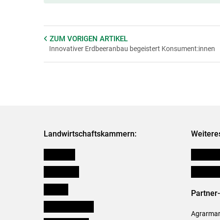
ZUM VORIGEN
ARTIKEL
Innovativer Erdbeeranbau begeistert Konsument:innen
Landwirtschaftskammern:
Weitere
Österreich
Publikati
Burgenland
Verbänd
Kärnten
Partner
Niederösterreich
Agrarmark