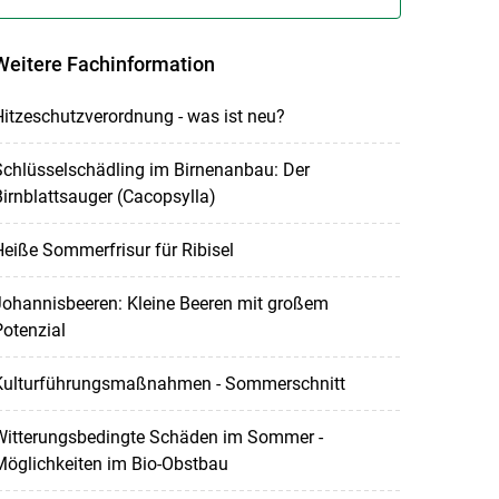
Weitere Fachinformation
itzeschutzverordnung - was ist neu?
chlüsselschädling im Birnenanbau: Der
irnblattsauger (Cacopsylla)
eiße Sommerfrisur für Ribisel
Johannisbeeren: Kleine Beeren mit großem
otenzial
Kulturführungsmaßnahmen - Sommerschnitt
Witterungsbedingte Schäden im Sommer -
Möglichkeiten im Bio-Obstbau