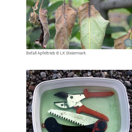
Befall Apfeltrieb
© LK Steiermark