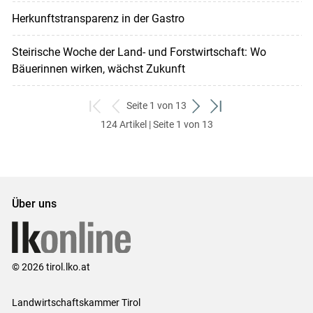
Herkunftstransparenz in der Gastro
Steirische Woche der Land- und Forstwirtschaft: Wo
Bäuerinnen wirken, wächst Zukunft
Seite 1 von 13
zum
zurück
weiter
zum
124 Artikel | Seite 1 von 13
ersten
zum
zum
letzten
Set
vorigen
nächsten
Set
Set
Set
Über uns
© 2026 tirol.lko.at
Landwirtschaftskammer Tirol