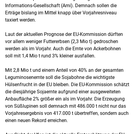
Skip to main content
Informations-Gesellschaft (Ami). Demnach sollen die
Erträge bislang im Mittel knapp über Vorjahresniveau
taxiert werden.
Laut der aktuellen Prognose der EU-Kommission dürften
vor allem weniger Futtererbsen (2,3 Mio t) gedroschen
werden als im Vorjahr. Auch die Ernte von Ackerbohnen
soll mit 1,4 Mio t rund 3% kleiner ausfallen.
Mit 2,8 Mio t und einem Anteil von 40% an der gesamten
Leguminosenernte soll die Sojabohne die wichtigste
Hülsenfrucht in der EU bleiben. Die EU-Kommission schätzt
die diesjährige Sojaernte aufgrund einer ausgeweiteten
Anbaufläche 2% größer ein als im Vorjahr. Die Erzeugung
von Süßlupinen soll demnach mit 486.000 t nicht nur das
Vorjahresergebnis von 417.000 t übertreffen, sondern auch
einen neuen Rekord erreichen.