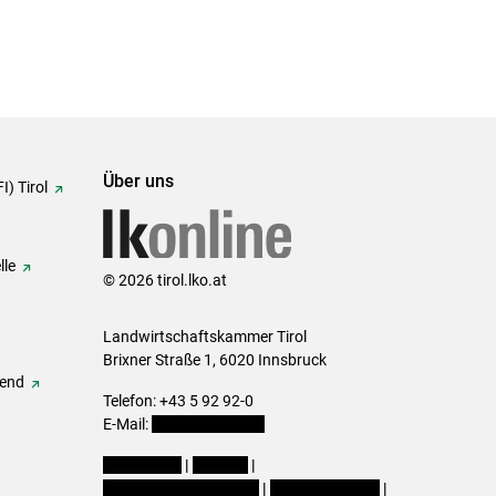
Über uns
I) Tirol
lle
© 2026 tirol.lko.at
Landwirtschaftskammer Tirol
Brixner Straße 1, 6020 Innsbruck
gend
Telefon: +43 5 92 92-0
E-Mail:
office@lk-tirol.at
Impressum
|
Kontakt
|
Datenschutzerklärung
|
Barrierefreiheit
|