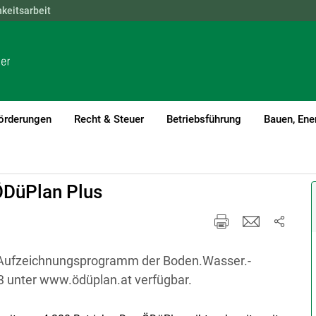
hkeitsarbeit
NÖ
OÖ
SBG
STMK
TIROL
VBG
WIEN
örderungen
Recht & Steuer
Betriebsführung
Bauen, Ene
ÖDüPlan Plus
 Aufzeichnungsprogramm der Boden.Wasser.-
23 unter www.ödüplan.at verfügbar.