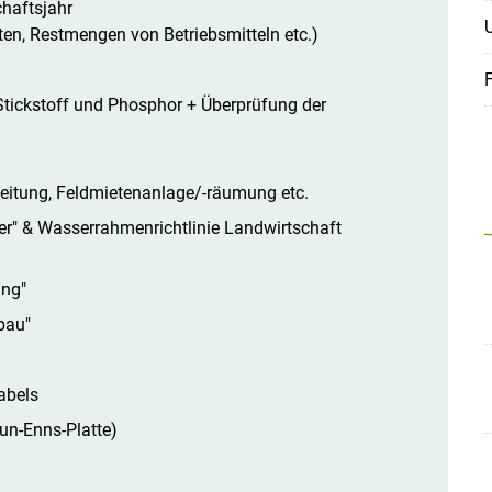
haftsjahr
ten, Restmengen von Betriebsmitteln etc.)
tickstoff und Phosphor + Überprüfung der
eitung, Feldmietenanlage/-räumung etc.
r" & Wasserrahmenrichtlinie Landwirtschaft
ung"
bau"
abels
aun-Enns-Platte)