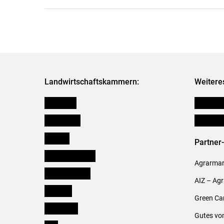
Landwirtschaftskammern:
Weitere
Österreich
Publikati
Burgenland
Verbänd
Kärnten
Partner
Niederösterreich
Agrarmark
Oberösterreich
AIZ – Ag
Salzburg
Green Ca
Steiermark
Gutes vo