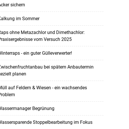
cker sichern
Kalkung im Sommer
Raps ohne Metazachlor und Dimethachlor:
Praxisergebnisse vom Versuch 2025
interraps - ein guter Gülleverwerter!
Zwischenfruchtanbau bei spätem Anbautermin
ezielt planen
üll auf Feldern & Wiesen - ein wachsendes
Problem
Wassermanager Begrünung
Wassersparende Stoppelbearbeitung im Fokus