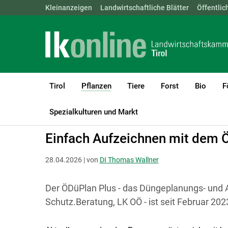
Landwirtschaftskammern:
Kleinanzeigen
Landwirtschaftliche Blätter
ÖSTERREICH
BGLD
Öffentlic
KTN
Tirol
Pflanzen
Tiere
Forst
Bio
F
(current)1
LK Tirol
Pflanzen
Boden-, Wasserschutz & Düngung
Spezialkulturen und Markt
Einfach Aufzeichnen mit dem 
28.04.2026 | von
DI Thomas Wallner
Der ÖDüPlan Plus - das Düngeplanungs- und
Schutz.Beratung, LK OÖ - ist seit Februar 20