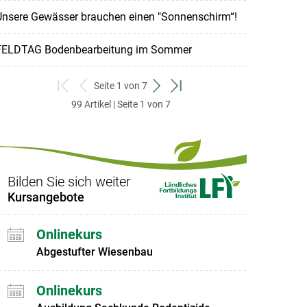
Unsere Gewässer brauchen einen "Sonnenschirm“!
FELDTAG Bodenbearbeitung im Sommer
Seite 1 von 7
zum
zurück
weiter
zum
99 Artikel | Seite 1 von 7
ersten
zum
zum
letzten
Set
vorigen
nächsten
Set
Set
Set
Bilden Sie sich weiter
Kursangebote
Onlinekurs
Abgestufter Wiesenbau
Onlinekurs