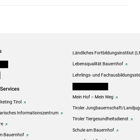
s
Ländliches Fortbildungsinstitiut (LF
onen
Lebensqualität Bauernhof
e
Lehrlings- und Fachausbildungsste
lk Bäuerinnen Tirol
-Services
Mein Hof – Mein Weg
eting Tirol
Tiroler Jungbauernschaft/Landju
rarisches Informationszentrum
Tiroler Tiergesundheitsdienst
re
Schule am Bauernhof
m Bauernhof