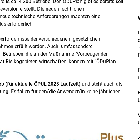
its ca. 4.200 Betriebe. Den ÖDüPlan gibt es bereits seit
version erstellt. Die neuen rechtlichen
neue technische Anforderungen machten eine
 erforderlich.
rfordernisse der verschiedenen gesetzlichen
hmen erfüllt werden. Auch umfassendere
 Betrieben, die an der Maßnahme "Vorbeugender
rat-Risikogebieten wirtschaften, können mit "ÖDüPlan
eb (für aktuelle ÖPUL 2023 Laufzeit)
und steht auch als
ng. Es fallen für den/die Anwender/in keine jährlichen
E
U
U
Z