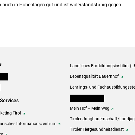
ch auch in Höhenlagen gut und ist widerstandsfähig gegen
s
Ländliches Fortbildungsinstitiut (LF
onen
Lebensqualität Bauernhof
e
Lehrlings- und Fachausbildungsste
lk Bäuerinnen Tirol
-Services
Mein Hof – Mein Weg
eting Tirol
Tiroler Jungbauernschaft/Landju
rarisches Informationszentrum
Tiroler Tiergesundheitsdienst
re