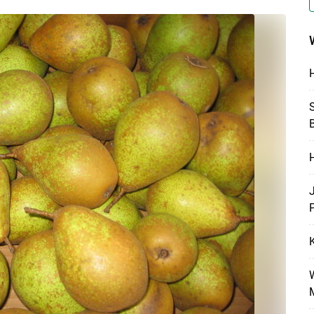
H
Skip to main content
S
B
H
P