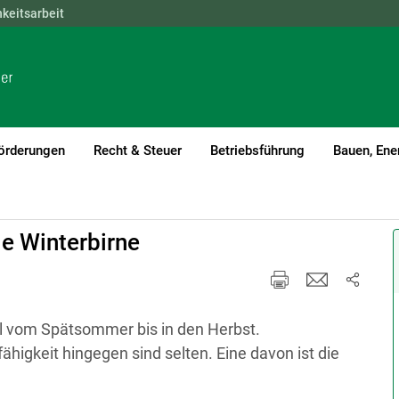
hkeitsarbeit
NÖ
OÖ
SBG
STMK
TIROL
VBG
WIEN
örderungen
Recht & Steuer
Betriebsführung
Bauen, Ene
le Winterbirne
l vom Spätsommer bis in den Herbst.
higkeit hingegen sind selten. Eine davon ist die