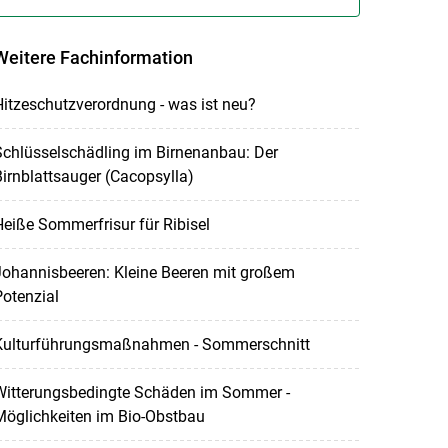
Weitere Fachinformation
itzeschutzverordnung - was ist neu?
chlüsselschädling im Birnenanbau: Der
irnblattsauger (Cacopsylla)
eiße Sommerfrisur für Ribisel
Johannisbeeren: Kleine Beeren mit großem
otenzial
Kulturführungsmaßnahmen - Sommerschnitt
Witterungsbedingte Schäden im Sommer -
Möglichkeiten im Bio-Obstbau