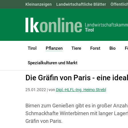
Landwirtschaftskammern:
Kleinanzeigen
Landwirtschaftliche Blätter
ÖSTERREICH
BGLD
Öffentlic
KTN
Tirol
Pflanzen
Tiere
Forst
Bio
F
(current)1
LK Tirol
Pflanzen
Obstbau
Spezialkulturen und Markt
Die Gräfin von Paris - eine idea
25.01.2022 | von
Dipl.-HLFL-Ing. Heimo Strebl
Birnen zum Genießen gibt es in großer Anzah
Schmackhafte Winterbirnen mit langer Lagerfä
Gräfin von Paris.