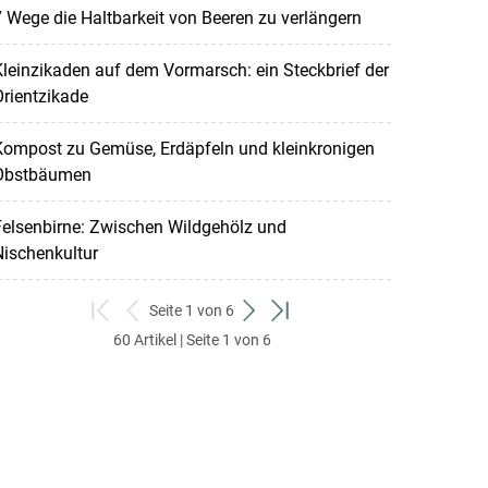
 Wege die Haltbarkeit von Beeren zu verlängern
leinzikaden auf dem Vormarsch: ein Steckbrief der
rientzikade
Kompost zu Gemüse, Erdäpfeln und kleinkronigen
Obstbäumen
elsenbirne: Zwischen Wildgehölz und
ischenkultur
Seite 1 von 6
zum
zurück
weiter
zum
60 Artikel | Seite 1 von 6
ersten
zum
zum
letzten
Set
vorigen
nächsten
Set
Set
Set