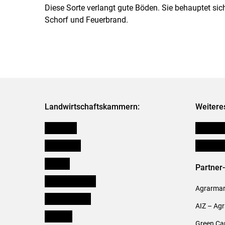
Diese Sorte verlangt gute Böden. Sie behauptet si
Schorf und Feuerbrand.
Landwirtschaftskammern:
Weitere
Österreich
Publikati
Burgenland
Verbänd
Kärnten
Partner
Niederösterreich
Agrarmark
Oberösterreich
AIZ – Ag
Salzburg
Green Ca