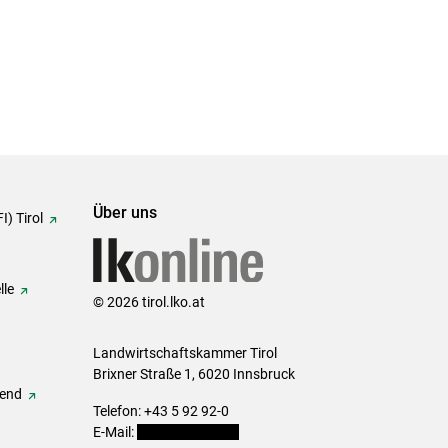
Über uns
I) Tirol
lle
© 2026 tirol.lko.at
Landwirtschaftskammer Tirol
Brixner Straße 1, 6020 Innsbruck
gend
Telefon: +43 5 92 92-0
E-Mail:
office@lk-tirol.at