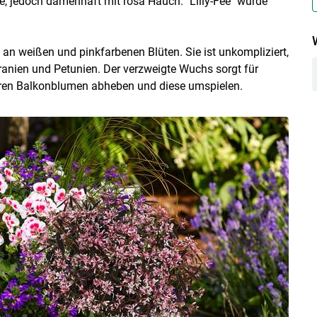
lke, jedoch damenhaft mit rosa Hauch. "Lilly-Fee" wurde
i an weißen und pinkfarbenen Blüten. Sie ist unkompliziert,
eranien und Petunien. Der verzweigte Wuchs sorgt für
Skip to main content
eren Balkonblumen abheben und diese umspielen.