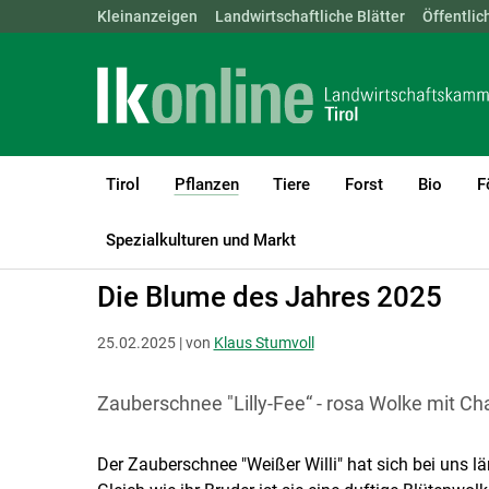
Landwirtschaftskammern:
Kleinanzeigen
Landwirtschaftliche Blätter
ÖSTERREICH
BGLD
Öffentlic
KTN
Tirol
Pflanzen
Tiere
Forst
Bio
F
(current)1
LK Tirol
Pflanzen
Gemüse- und Zierpflanzenbau
Gemüse und
Spezialkulturen und Markt
Die Blume des Jahres 2025
25.02.2025 | von
Klaus Stumvoll
Zauberschnee "Lilly-Fee“ - rosa Wolke mit Cha
Der Zauberschnee "Weißer Willi" hat sich bei uns 