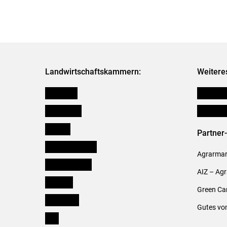
Landwirtschaftskammern:
Weitere
Österreich
Publikati
Burgenland
Verbänd
Kärnten
Partner
Niederösterreich
Agrarmark
Oberösterreich
AIZ – Ag
Salzburg
Green Ca
Steiermark
Gutes vo
Tirol