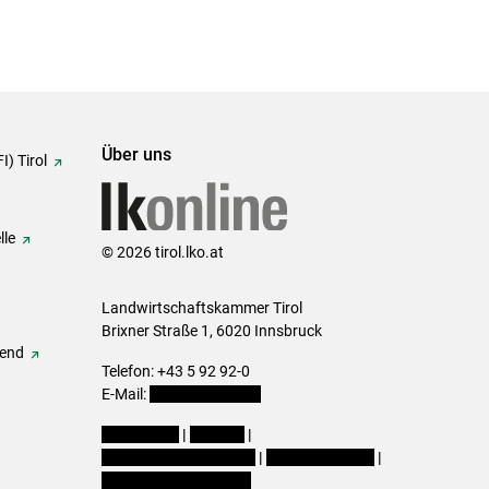
Über uns
I) Tirol
lle
© 2026 tirol.lko.at
Landwirtschaftskammer Tirol
Brixner Straße 1, 6020 Innsbruck
gend
Telefon: +43 5 92 92-0
E-Mail:
office@lk-tirol.at
Impressum
|
Kontakt
|
Datenschutzerklärung
|
Barrierefreiheit
|
Cookie-Einstellungen