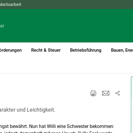
hkeitsarbeit
NÖ
OÖ
SBG
STMK
TIROL
VBG
WIEN
örderungen
Recht & Steuer
Betriebsführung
Bauen, Ene
 Zierpflanzenbau Aktuell
rakter und Leichtigkeit.
längst bewährt. Nun hat Willi eine Schwester bekommen: