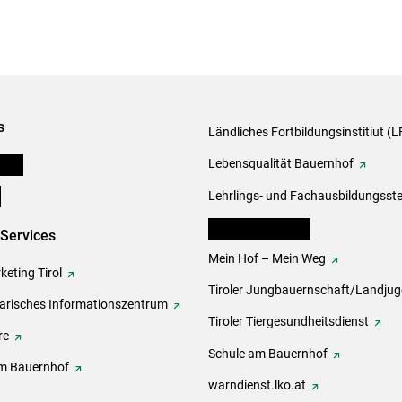
s
Ländliches Fortbildungsinstitiut (LF
onen
Lebensqualität Bauernhof
e
Lehrlings- und Fachausbildungsste
lk Bäuerinnen Tirol
-Services
Mein Hof – Mein Weg
eting Tirol
Tiroler Jungbauernschaft/Landju
rarisches Informationszentrum
Tiroler Tiergesundheitsdienst
re
Schule am Bauernhof
m Bauernhof
warndienst.lko.at