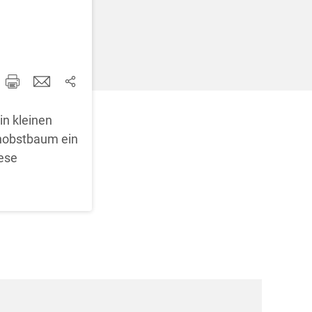
d korrigieren
in kleinen
lenobstbaum ein
iese