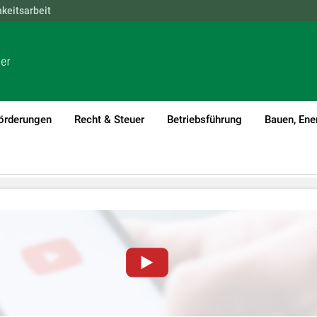
hkeitsarbeit
NÖ
OÖ
SBG
STMK
TIROL
VBG
WIEN
örderungen
Recht & Steuer
Betriebsführung
Bauen, Ene
von YouTube-Videos auf dieser Website müssen Cookies gese
nformationen lesen Sie bitte unsere
Datenschutzerklärung
.Sie kö