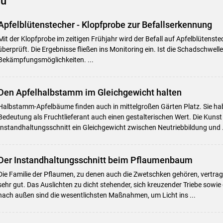
au
Apfelblütenstecher - Klopfprobe zur Befallserkennung
Mit der Klopfprobe im zeitigen Frühjahr wird der Befall auf Apfelblütenste
überprüft. Die Ergebnisse fließen ins Monitoring ein. Ist die Schadschwelle 
Bekämpfungsmöglichkeiten. ...
Den Apfelhalbstamm im Gleichgewicht halten
Halbstamm-Apfelbäume finden auch in mittelgroßen Gärten Platz. Sie ha
Bedeutung als Fruchtlieferant auch einen gestalterischen Wert. Die Kunst 
Instandhaltungsschnitt ein Gleichgewicht zwischen Neutriebbildung und .
Skip to main content
Der Instandhaltungsschnitt beim Pflaumenbaum
Die Familie der Pflaumen, zu denen auch die Zwetschken gehören, vertrag
sehr gut. Das Auslichten zu dicht stehender, sich kreuzender Triebe sowie
nach außen sind die wesentlichsten Maßnahmen, um Licht ins ...