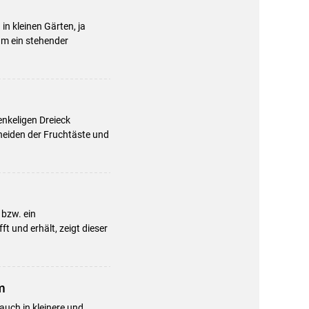
n kleinen Gärten, ja
um ein stehender
nkeligen Dreieck
neiden der Fruchtäste und
 bzw. ein
t und erhält, zeigt dieser
m
uch in kleinere und