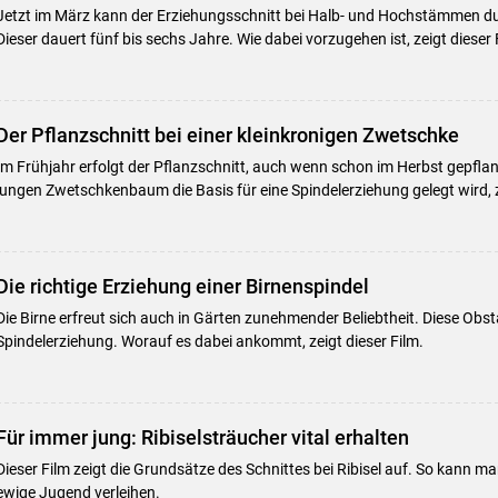
Jetzt im März kann der Erziehungsschnitt bei Halb- und Hochstämmen d
Dieser dauert fünf bis sechs Jahre. Wie dabei vorzugehen ist, zeigt dieser 
Der Pflanzschnitt bei einer kleinkronigen Zwetschke
Im Frühjahr erfolgt der Pflanzschnitt, auch wenn schon im Herbst gepflan
jungen Zwetschkenbaum die Basis für eine Spindelerziehung gelegt wird, z
Die richtige Erziehung einer Birnenspindel
Die Birne erfreut sich auch in Gärten zunehmender Beliebtheit. Diese Obstar
Spindelerziehung. Worauf es dabei ankommt, zeigt dieser Film.
Für immer jung: Ribiselsträucher vital erhalten
Dieser Film zeigt die Grundsätze des Schnittes bei Ribisel auf. So kann m
ewige Jugend verleihen.