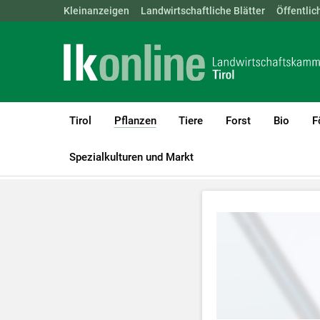
Landwirtschaftskammern:
Kleinanzeigen
Landwirtschaftliche Blätter
ÖSTERREICH
BGLD
Öffentlic
KTN
Tirol
Pflanzen
Tiere
Forst
Bio
F
(current)1
LK Tirol
Pflanzen
Videos Pflanzenbau
Videos Obstbau
Spezialkulturen und Markt
Zum Abspielen 
Für weitere I