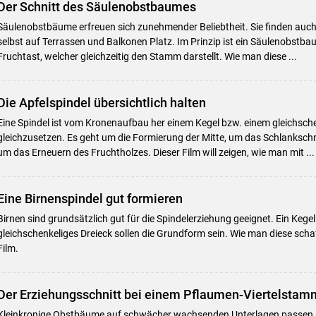
Der Schnitt des Säulenobstbaumes
Säulenobstbäume erfreuen sich zunehmender Beliebtheit. Sie finden auch i
selbst auf Terrassen und Balkonen Platz. Im Prinzip ist ein Säulenobstba
Fruchtast, welcher gleichzeitig den Stamm darstellt. Wie man diese ...
Die Apfelspindel übersichtlich halten
Eine Spindel ist vom Kronenaufbau her einem Kegel bzw. einem gleichsche
gleichzusetzen. Es geht um die Formierung der Mitte, um das Schlanksch
um das Erneuern des Fruchtholzes. Dieser Film will zeigen, wie man mit ...
Eine Birnenspindel gut formieren
Birnen sind grundsätzlich gut für die Spindelerziehung geeignet. Ein Kegel
gleichschenkeliges Dreieck sollen die Grundform sein. Wie man diese schaff
Film.
Der Erziehungsschnitt bei einem Pflaumen-Viertelstam
Kleinkronige Obstbäume auf schwächer wachsenden Unterlagen passen a