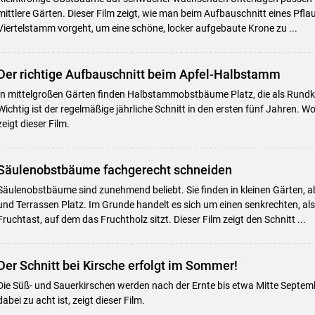
mittlere Gärten. Dieser Film zeigt, wie man beim Aufbauschnitt eines Pf
Viertelstamm vorgeht, um eine schöne, locker aufgebaute Krone zu ...
Der richtige Aufbauschnitt beim Apfel-Halbstamm
In mittelgroßen Gärten finden Halbstammobstbäume Platz, die als Rund
Wichtig ist der regelmäßige jährliche Schnitt in den ersten fünf Jahren. 
zeigt dieser Film.
Säulenobstbäume fachgerecht schneiden
Säulenobstbäume sind zunehmend beliebt. Sie finden in kleinen Gärten, 
und Terrassen Platz. Im Grunde handelt es sich um einen senkrechten, a
Fruchtast, auf dem das Fruchtholz sitzt. Dieser Film zeigt den Schnitt ...
Der Schnitt bei Kirsche erfolgt im Sommer!
Die Süß- und Sauerkirschen werden nach der Ernte bis etwa Mitte Septem
dabei zu acht ist, zeigt dieser Film.