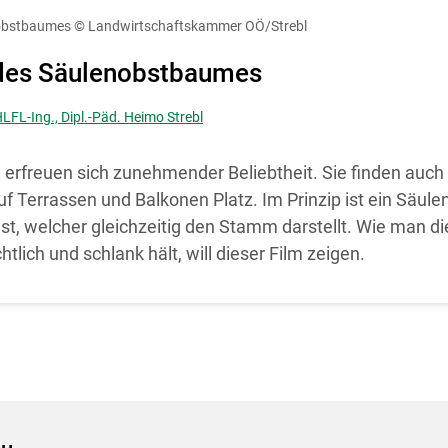
diese Website in den Cookie-Einstellungen jederzeit einsehen un
nobstbaumes
© Landwirtschaftskammer OÖ/Strebl
Cookies Einstellungen
Akzeptieren
 des Säulenobstbaumes
HLFL-Ing., Dipl.-Päd. Heimo Strebl
rfreuen sich zunehmender Beliebtheit. Sie finden auch 
auf Terrassen und Balkonen Platz. Im Prinzip ist ein Säu
st, welcher gleichzeitig den Stamm darstellt. Wie man d
lich und schlank hält, will dieser Film zeigen.