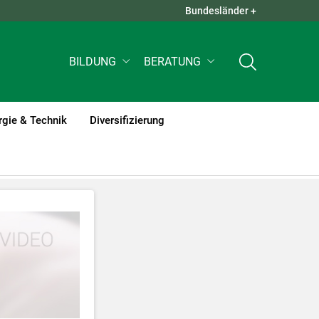
Bundesländer +
QUICK LINKS +
BILDUNG
BERATUNG
rgie & Technik
Diversifizierung
tzt werden
.
nnen Ihre