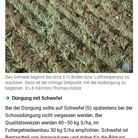
Das Getreide beginnt bei circa 5 °C Boden­ bzw. Lufttemperatur zu
wachsen. Dann ist der richtige Zeitpunkt, mit der Andüngung zu
beginnen.
© LK Kärnten/Thomas Holzer
Düngung mit Schwefel
Bei der Düngung sollte auf Schwefel (S) spätestens bei der
Schossdüngung nicht vergessen werden. Bei
Qualitätsweizen werden 40–50 kg S/​ha, im
Futtergetreideanbau 30 kg S/​ha empfohlen. Schwefel ist
Bestandteil von Aminosäuren und daher für die Bildung