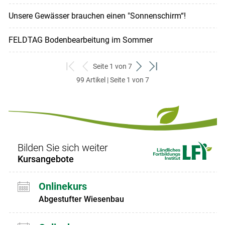
Unsere Gewässer brauchen einen "Sonnenschirm“!
FELDTAG Bodenbearbeitung im Sommer
Seite 1 von 7
zum
zurück
weiter
zum
99 Artikel | Seite 1 von 7
ersten
zum
zum
letzten
Set
vorigen
nächsten
Set
Set
Set
Bilden Sie sich weiter
Kursangebote
Onlinekurs
Abgestufter Wiesenbau