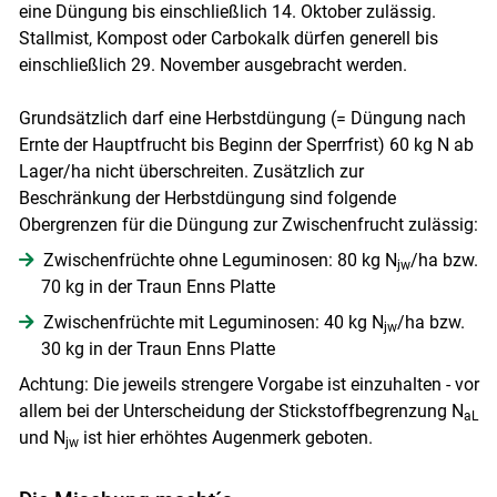
eine Düngung bis einschließlich 14. Oktober zulässig.
Stallmist, Kompost oder Carbokalk dürfen generell bis
einschließlich 29. November ausgebracht werden.
Grundsätzlich darf eine Herbstdüngung (= Düngung nach
Ernte der Hauptfrucht bis Beginn der Sperrfrist) 60 kg N ab
Skip to main content
Lager/ha nicht überschreiten. Zusätzlich zur
Beschränkung der Herbstdüngung sind folgende
Obergrenzen für die Düngung zur Zwischenfrucht zulässig:
Zwischenfrüchte ohne Leguminosen: 80 kg N
/ha bzw.
jw
70 kg in der Traun Enns Platte
Zwischenfrüchte mit Leguminosen: 40 kg N
/ha bzw.
jw
30 kg in der Traun Enns Platte
Achtung: Die jeweils strengere Vorgabe ist einzuhalten - vor
allem bei der Unterscheidung der Stickstoffbegrenzung N
aL
und N
ist hier erhöhtes Augenmerk geboten.
jw