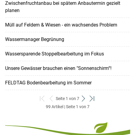
Zwischenfruchtanbau bei spätem Anbautermin gezielt
planen
Müll auf Feldern & Wiesen - ein wachsendes Problem
Wassermanager Begrünung
Wassersparende Stoppelbearbeitung im Fokus
Unsere Gewässer brauchen einen "Sonnenschirm“!
FELDTAG Bodenbearbeitung im Sommer
Seite 1 von 7
zum
zurück
weiter
zum
99 Artikel | Seite 1 von 7
ersten
zum
zum
letzten
Set
vorigen
nächsten
Set
Set
Set