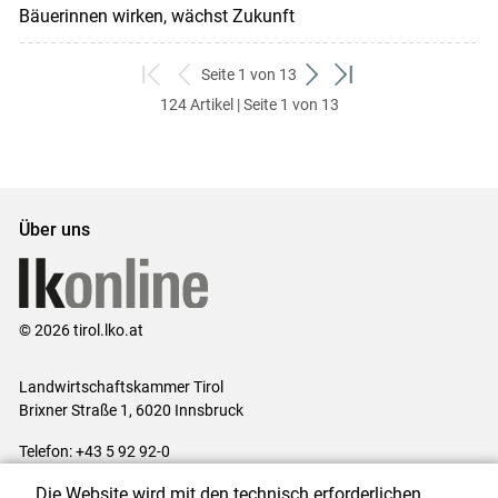
Bäuerinnen wirken, wächst Zukunft
Seite 1 von 13
zum
zurück
weiter
zum
124 Artikel | Seite 1 von 13
ersten
zum
zum
letzten
Set
vorigen
nächsten
Set
Set
Set
Über uns
© 2026 tirol.lko.at
Landwirtschaftskammer Tirol
Brixner Straße 1, 6020 Innsbruck
Telefon: +43 5 92 92-0
E-Mail:
office@lk-tirol.at
Die Website wird mit den technisch erforderlichen