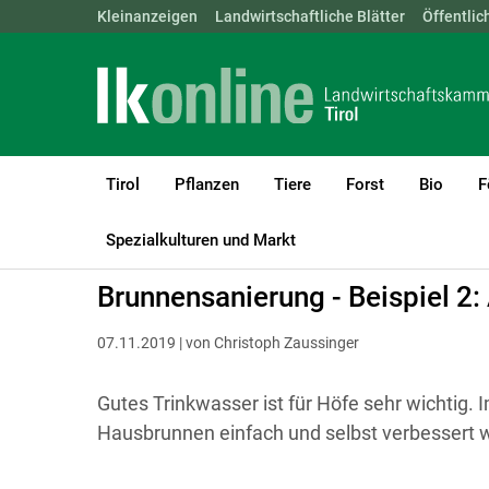
Landwirtschaftskammern:
Kleinanzeigen
Landwirtschaftliche Blätter
ÖSTERREICH
BGLD
Öffentlic
KTN
Tirol
Pflanzen
Tiere
Forst
Bio
F
LK Tirol
Bauen, Energie & Technik
Bauen
Spezialkulturen und Markt
Brunnensanierung - Beispiel 2:
07.11.2019 | von Christoph Zaussinger
Gutes Trinkwasser ist für Höfe sehr wichtig. 
Hausbrunnen einfach und selbst verbessert 