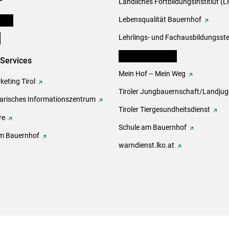
Ländliches Fortbildungsinstitiut (LF
onen
Lebensqualität Bauernhof
e
Lehrlings- und Fachausbildungsste
lk Bäuerinnen Tirol
-Services
Mein Hof – Mein Weg
eting Tirol
Tiroler Jungbauernschaft/Landju
rarisches Informationszentrum
Tiroler Tiergesundheitsdienst
re
Schule am Bauernhof
m Bauernhof
warndienst.lko.at