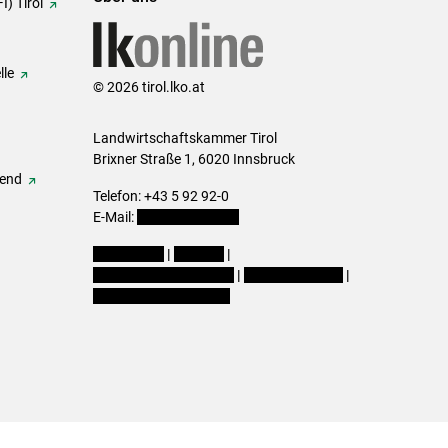
I) Tirol
lle
© 2026 tirol.lko.at
Landwirtschaftskammer Tirol
Brixner Straße 1, 6020 Innsbruck
gend
Telefon: +43 5 92 92-0
E-Mail:
office@lk-tirol.at
Impressum
|
Kontakt
|
Datenschutzerklärung
|
Barrierefreiheit
|
Cookie-Einstellungen