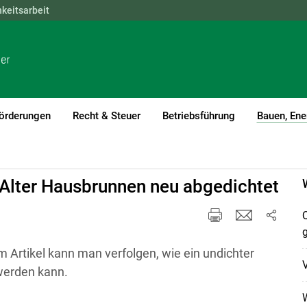
hkeitsarbeit
NÖ
OÖ
SBG
STMK
TIROL
VBG
WIEN
örderungen
Recht & Steuer
Betriebsführung
Bauen, Ene
 Alter Hausbrunnen neu abgedichtet
Q
Im Artikel kann man verfolgen, wie ein undichter
V
werden kann.