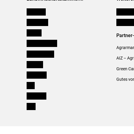
Österreich
Publikati
Burgenland
Verbänd
Kärnten
Partner
Niederösterreich
Agrarmark
Oberösterreich
AIZ – Ag
Salzburg
Green Ca
Steiermark
Gutes vo
Tirol
Vorarlberg
Wien