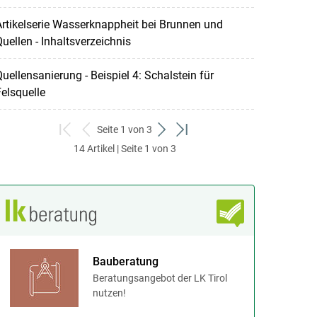
rtikelserie Wasserknappheit bei Brunnen und
uellen - Inhaltsverzeichnis
uellensanierung - Beispiel 4: Schalstein für
elsquelle
Seite 1 von 3
zum
zurück
weiter
zum
14 Artikel | Seite 1 von 3
ersten
zum
zum
letzten
Set
vorigen
nächsten
Set
Set
Set
Bauberatung
Beratungsangebot der LK Tirol
nutzen!