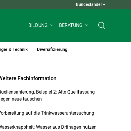
Bundesländer +
QUICK LINKS +
BILDUNG
BERATUNG
rgie & Technik
Diversifizierung
(current)1
Weitere Fachinformation
uellensanierung, Beispiel 2: Alte Quellfassung
gegen neue tauschen
orbereitung auf die Trinkwasseruntersuchung
Wasserknappheit: Wasser aus Dränagen nutzen