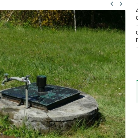
Previous
Next
A
Q
Q
F
Skip to main content