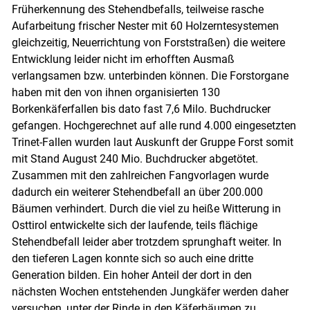
Früherkennung des Stehendbefalls, teilweise rasche
Aufarbeitung frischer Nester mit 60 Holzerntesystemen
gleichzeitig, Neuerrichtung von Forststraßen) die weitere
Entwicklung leider nicht im erhofften Ausmaß
verlangsamen bzw. unterbinden können. Die Forstorgane
haben mit den von ihnen organisierten 130
Borkenkäferfallen bis dato fast 7,6 Milo. Buchdrucker
gefangen. Hochgerechnet auf alle rund 4.000 eingesetzten
Trinet-Fallen wurden laut Auskunft der Gruppe Forst somit
mit Stand August 240 Mio. Buchdrucker abgetötet.
Zusammen mit den zahlreichen Fangvorlagen wurde
dadurch ein weiterer Stehendbefall an über 200.000
Bäumen verhindert. Durch die viel zu heiße Witterung in
Skip to main content
Osttirol entwickelte sich der laufende, teils flächige
Stehendbefall leider aber trotzdem sprunghaft weiter. In
den tieferen Lagen konnte sich so auch eine dritte
Generation bilden. Ein hoher Anteil der dort in den
nächsten Wochen entstehenden Jungkäfer werden daher
versuchen, unter der Rinde in den Käferbäumen zu