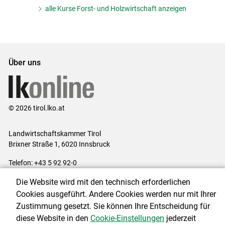
alle Kurse Forst- und Holzwirtschaft anzeigen
Über uns
© 2026 tirol.lko.at
Landwirtschaftskammer Tirol
Brixner Straße 1, 6020 Innsbruck
Telefon: +43 5 92 92-0
E-Mail:
office@lk-tirol.at
Die Website wird mit den technisch erforderlichen
Impressum
|
Kontakt
|
Datenschutzerklärung
|
Barrierefreiheit
|
Cookies ausgeführt. Andere Cookies werden nur mit Ihrer
Cookie-Einstellungen
Zustimmung gesetzt. Sie können Ihre Entscheidung für
diese Website in den
Cookie-Einstellungen
jederzeit