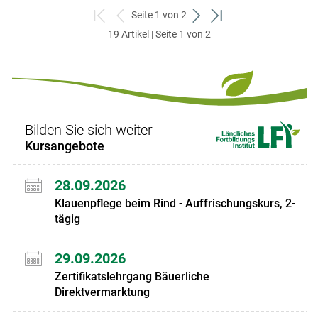
Seite 1 von 2
zum
zurück
weiter
zum
19 Artikel | Seite 1 von 2
ersten
zum
zum
letzten
Set
vorigen
nächsten
Set
Set
Set
Bilden Sie sich weiter
Kursangebote
28.09.2026
Klauenpflege beim Rind - Auffrischungskurs, 2-
tägig
29.09.2026
Zertifikatslehrgang Bäuerliche
Direktvermarktung