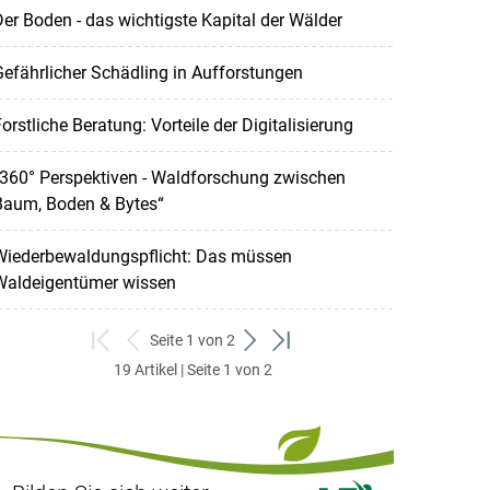
er Boden - das wichtigste Kapital der Wälder
efährlicher Schädling in Aufforstungen
orstliche Beratung: Vorteile der Digitalisierung
“360° Perspektiven - Waldforschung zwischen
Baum, Boden & Bytes“
Wiederbewaldungspflicht: Das müssen
Waldeigentümer wissen
Seite 1 von 2
zum
zurück
weiter
zum
19 Artikel | Seite 1 von 2
ersten
zum
zum
letzten
Set
vorigen
nächsten
Set
Set
Set