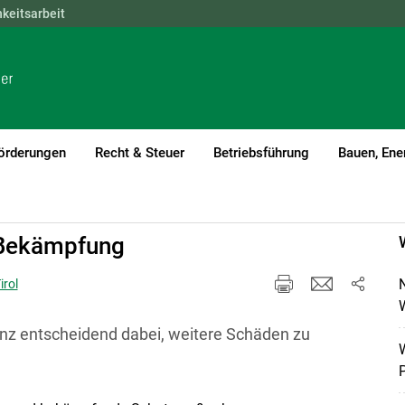
hkeitsarbeit
NÖ
OÖ
SBG
STMK
TIROL
VBG
WIEN
örderungen
Recht & Steuer
Betriebsführung
Bauen, Ene
 Bekämpfung
irol
W
 ganz entscheidend dabei, weitere Schäden zu
W