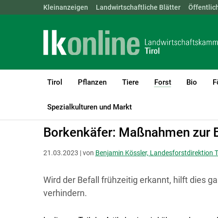
Landwirtschaftskammern:
Kleinanzeigen
Landwirtschaftliche Blätter
ÖSTERREICH
BGLD
Öffentlic
KTN
Tirol
Pflanzen
Tiere
Forst
Bio
F
(current)1
LK Tirol
Forst
Waldbau & Forstschutz
Spezialkulturen und Markt
Borkenkäfer: Maßnahmen zur
21.03.2023 | von
Benjamin Kössler, Landesforstdirektion T
Wird der Befall frühzeitig erkannt, hilft dies
verhindern.