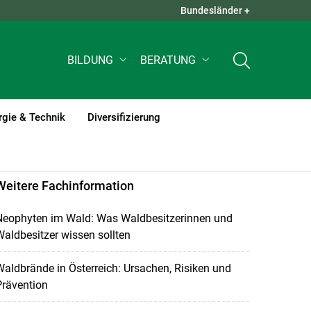
Bundesländer +
QUICK LINKS +
BILDUNG
BERATUNG
rgie & Technik
Diversifizierung
Weitere Fachinformation
Neophyten im Wald: Was Waldbesitzerinnen und
aldbesitzer wissen sollten
aldbrände in Österreich: Ursachen, Risiken und
Prävention