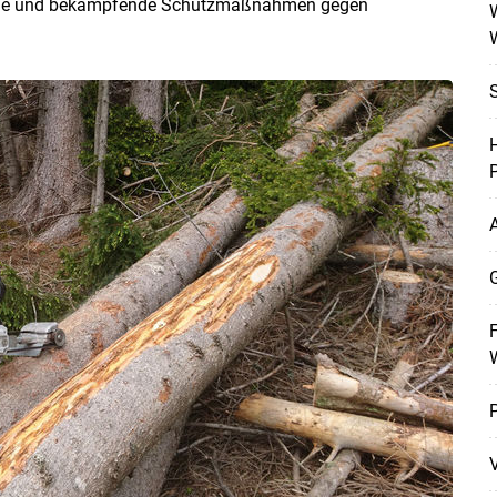
ugende und bekämpfende Schutzmaßnahmen gegen
W
H
P
A
G
F
P