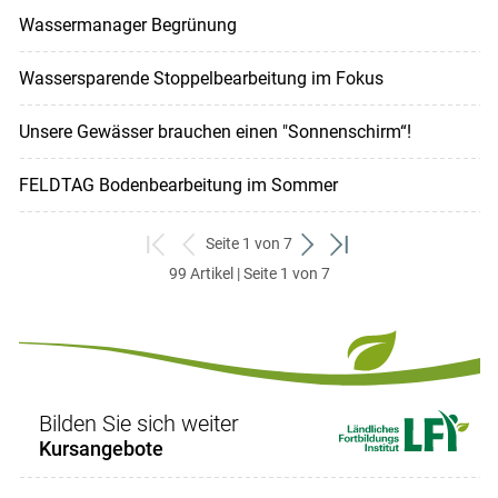
Wassermanager Begrünung
Wassersparende Stoppelbearbeitung im Fokus
Unsere Gewässer brauchen einen "Sonnenschirm“!
FELDTAG Bodenbearbeitung im Sommer
Seite 1 von 7
zum
zurück
weiter
zum
99 Artikel | Seite 1 von 7
ersten
zum
zum
letzten
Set
vorigen
nächsten
Set
Set
Set
Bilden Sie sich weiter
Kursangebote