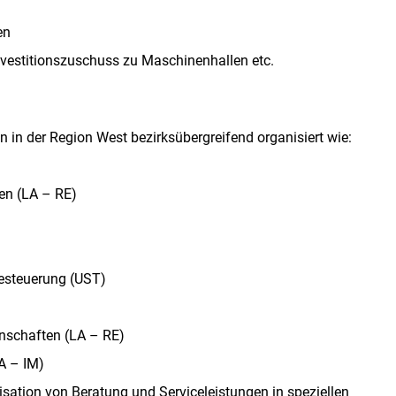
en
nvestitionszuschuss zu Maschinenhallen etc.
 in der Region West bezirksübergreifend organisiert wie:
ten (LA – RE)
besteuerung (UST)
nschaften (LA – RE)
A – IM)
isation von Beratung und Serviceleistungen in speziellen