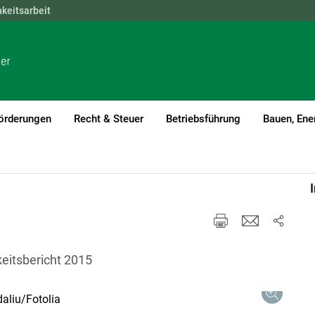
hkeitsarbeit
NÖ
OÖ
SBG
STMK
TIROL
VBG
WIEN
örderungen
Recht & Steuer
Betriebsführung
Bauen, Ene
eitsbericht 2015