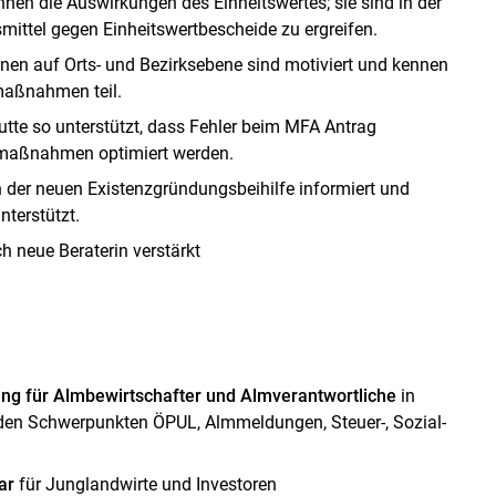
nen die Auswirkungen des Einheitswertes; sie sind in der
smittel gegen Einheitswertbescheide zu ergreifen.
nen auf Orts- und Bezirksebene sind motiviert und kennen
maßnahmen teil.
tte so unterstützt, dass Fehler beim MFA Antrag
smaßnahmen optimiert werden.
 der neuen Existenzgründungsbeihilfe informiert und
nterstützt.
 neue Beraterin verstärkt
Skip to main content
ung für Almbewirtschafter und Almverantwortliche
in
den Schwerpunkten ÖPUL, Almmeldungen, Steuer-, Sozial-
ar
für Junglandwirte und Investoren