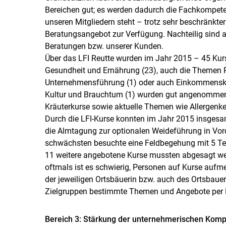
Bereichen gut; es werden dadurch die Fachkompete
unseren Mitgliedern steht – trotz sehr beschränkter
Beratungsangebot zur Verfügung. Nachteilig sind al
Beratungen bzw. unserer Kunden.
Über das LFI Reutte wurden im Jahr 2015 – 45 Kur
Gesundheit und Ernährung (23), auch die Themen Per
Unternehmensführung (1) oder auch Einkommenskom
Kultur und Brauchtum (1) wurden gut angenommen.
Kräuterkurse sowie aktuelle Themen wie Allergen
Durch die LFI-Kurse konnten im Jahr 2015 insgesa
die Almtagung zur optionalen Weideführung in Vo
schwächsten besuchte eine Feldbegehung mit 5 Tei
11 weitere angebotene Kurse mussten abgesagt wer
oftmals ist es schwierig, Personen auf Kurse auf
der jeweiligen Ortsbäuerin bzw. auch des Ortsbauer
Zielgruppen bestimmte Themen und Angebote per E-
Bereich 3: Stärkung der unternehmerischen Kom