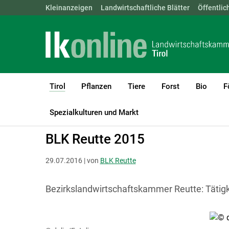
Landwirtschaftskammern:
Kleinanzeigen
Landwirtschaftliche Blätter
ÖSTERREICH
BGLD
Öffentlic
KTN
Tirol
Pflanzen
Tiere
Forst
Bio
F
(current)1
LK Tirol
Tirol
Tätigkeitsbericht
Spezialkulturen und Markt
BLK Reutte 2015
29.07.2016 | von
BLK Reutte
Bezirkslandwirtschaftskammer Reutte: Tätigk