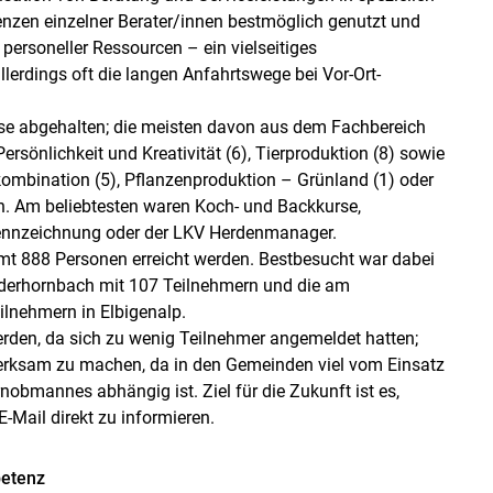
nzen einzelner Berater/innen bestmöglich genutzt und
 personeller Ressourcen – ein vielseitiges
lerdings oft die langen Anfahrtswege bei Vor-Ort-
se abgehalten; die meisten davon aus dem Fachbereich
sönlichkeit und Kreativität (6), Tierproduktion (8) sowie
bination (5), Pflanzenproduktion – Grünland (1) oder
 Am beliebtesten waren Koch- und Backkurse,
kennzeichnung oder der LKV Herdenmanager.
mt 888 Personen erreicht werden. Bestbesucht war dabei
rderhornbach mit 107 Teilnehmern und die am
lnehmern in Elbigenalp.
den, da sich zu wenig Teilnehmer angemeldet hatten;
merksam zu machen, da in den Gemeinden viel vom Einsatz
nobmannes abhängig ist. Ziel für die Zukunft ist es,
Mail direkt zu informieren.
petenz