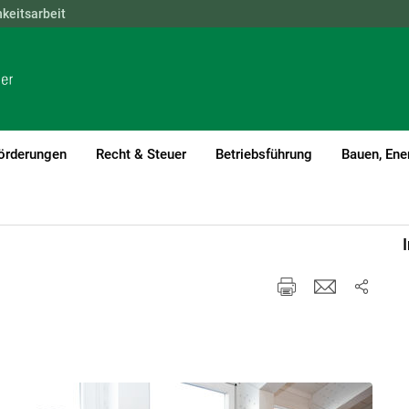
hkeitsarbeit
NÖ
OÖ
SBG
STMK
TIROL
VBG
WIEN
örderungen
Recht & Steuer
Betriebsführung
Bauen, Ene