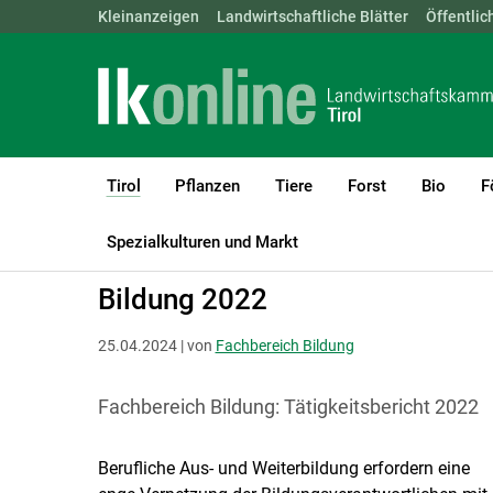
Landwirtschaftskammern:
Kleinanzeigen
Landwirtschaftliche Blätter
ÖSTERREICH
BGLD
Öffentlic
KTN
Tirol
Pflanzen
Tiere
Forst
Bio
F
(current)1
LK Tirol
Tirol
Tätigkeitsbericht
Spezialkulturen und Markt
Bildung 2022
25.04.2024 | von
Fachbereich Bildung
Fachbereich Bildung: Tätigkeitsbericht 2022
Berufliche Aus- und Weiterbildung erfordern eine