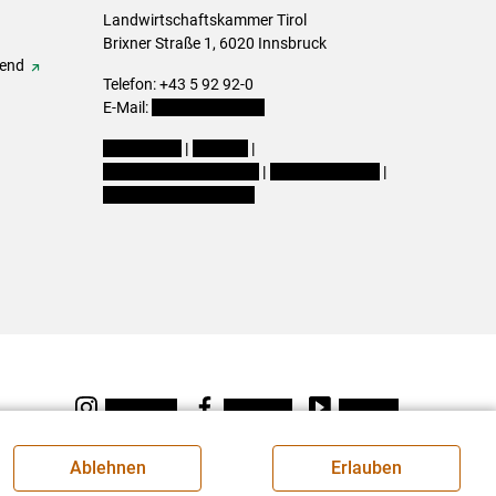
Landwirtschaftskammer Tirol
Brixner Straße 1, 6020 Innsbruck
gend
Telefon: +43 5 92 92-0
E-Mail:
office@lk-tirol.at
Impressum
|
Kontakt
|
Datenschutzerklärung
|
Barrierefreiheit
|
Cookie-Einstellungen
Instagram
Facebook
Youtube
Ablehnen
Erlauben