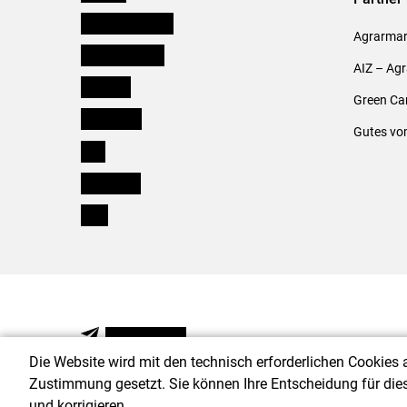
Niederösterreich
Agrarmark
Oberösterreich
AIZ – Ag
Salzburg
Green Ca
Steiermark
Gutes vo
Tirol
Vorarlberg
Wien
NEWSLETTER
Die Website wird mit den technisch erforderlichen Cookies 
Zustimmung gesetzt. Sie können Ihre Entscheidung für die
und korrigieren.